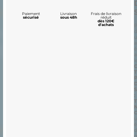
Paiement
Livraison
Frais de livraison
sécurisé
sous 48h
réduit
dès 120€
d'achats
P
d
a
é
a
l
P
D
S
:
é
d
q