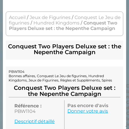
Accueil
/
Jeux de Figurines
/
Conquest Le Jeu de
figurines
/
Hundred Kingdoms
/ Conquest Two
Players Deluxe set : the Nepenthe Campaign
Conquest Two Players Deluxe set : the
Nepenthe Campaign
PBW1104
Bonnes affaires
,
Conquest Le Jeu de figurines
,
Hundred
Kingdoms
,
Jeux de Figurines
,
Règles et Suppléments
,
Spires
D
Conquest Two Players Deluxe set :
l
the Nepenthe Campaign
n
Pas encore d'avis
Référence :
Donner votre avis
PBW1104
l
Descriptif détaillé
j