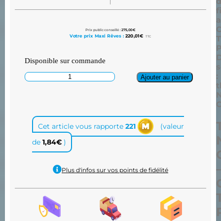
f
a
Prix public conseillé :
275,00
€
Votre prix Maxi Rêves :
220,01
€
TTC
P
D
Disponible sur commande
s
:
Ajouter au panier
t
Cet article vous rapporte
221
(valeur
de
1,84
€
)
Plus d'infos sur vos points de fidélité