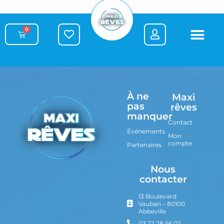
0
À ne
Maxi
pas
rêves
manquer
Contact
Événements
Mon
compte
Partenaires
Nous
contacter
13 Boulevard
Vauban – 80100
Abbeville
03 22 28 56 02