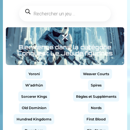
Bienvenue dans la catégorie
Conquest Le Jeu de figurines
Yoroni
Weaver Courts
W’adrhŭn
Spires
Sorcerer Kings
Règles et Suppléments
Old Dominion
Nords
Hundred Kingdoms
First Blood