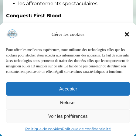
les affrontements spectaculaires.
Conquest: First Blood
Cette version escarmouche utilise les mêmes
figurines mais avec un effectif réduit.
Gérer les cookies
Elle permet :
Pour offrir les meilleures expériences, nous utilisons des technologies telles que les
de découvrir facilement le jeu ;
cookies pour stocker et/ou accéder aux informations des appareils. Le fait de consentir
de jouer des parties plus rapides ;
à ces technologies nous permettra de traiter des données telles que le comportement de
de commencer une collection
navigation ou les ID uniques sur ce site. Le fait de ne pas consentir ou de retirer son
progressivement ;
consentement peut avoir un effet négatif sur certaines caractéristiques et fonctions.
d’utiliser immédiatement vos premières
figurines.
Accepter
Les deux formats partagent le même univers et
les mêmes armées, ce qui facilite l’évolution de
Refuser
votre collection.
0
Voir les préférences
Un univers fantasy original : Eä
Politique de cookies
Politique de confidentialité
Conquest ne reprend pas les codes classiques de
la fantasy.