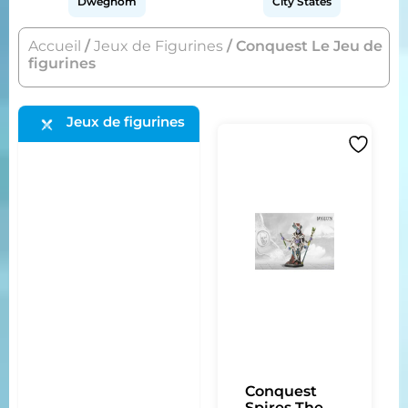
Dweghom
City States
Accueil
/
Jeux de Figurines
/ Conquest Le Jeu de
figurines
Jeux de figurines
Conquest
Spires The