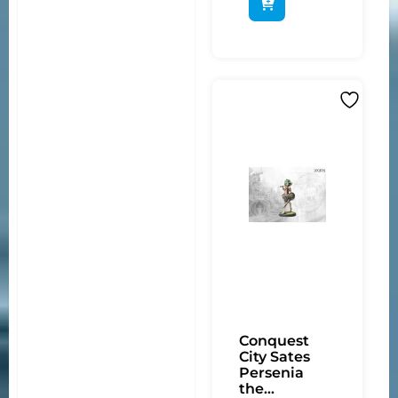
Conquest
City Sates
Persenia
the...