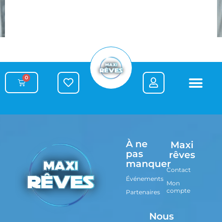
0
À ne
Maxi
pas
rêves
manquer
Contact
Événements
Mon
compte
Partenaires
Nous