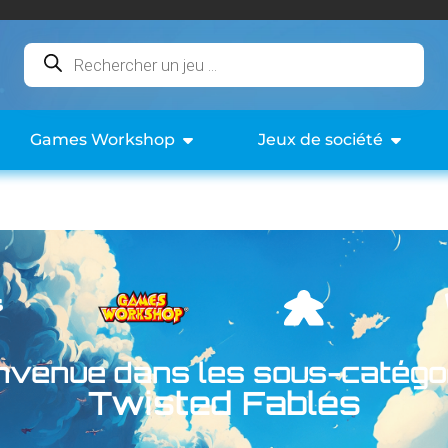
Games Workshop
Jeux de société
nvenue dans les sous-catégo
Twisted Fables