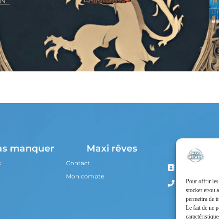
Nous co
as manquer
Maxi rêves
s
Contact
13 Boulevard
80100 Abbevil
Mon compte
Pour offrir le
03 22 28 56 0
stocker et/ou 
permettra de t
Le fait de ne 
caractéristique