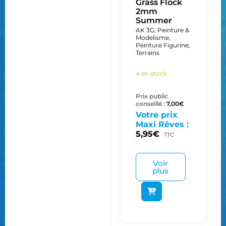
Grass Flock
2mm
Summer
AK 3G
,
Peinture &
Modelisme
,
Peinture Figurine
,
Terrains
4 en stock
Prix public
conseillé :
7,00
€
Votre prix
Maxi Rêves :
5,95
€
TTC
Voir
plus