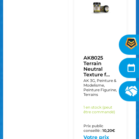
AK8025
Terrain
Neutral
Texture f...
AK 3G
,
Peinture &
Modelisme
,
Peinture Figurine
,
Terrains
1 en stock (peut
être commandé)
Prix public
conseillé :
10,20
€
Votre prix