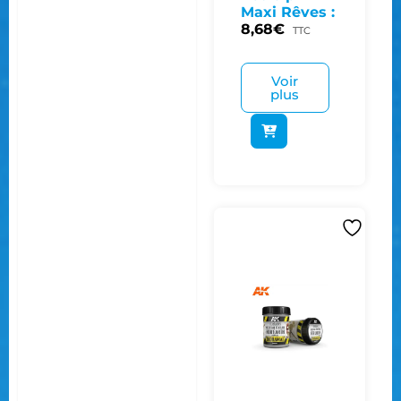
Maxi Rêves :
8,68
€
TTC
Voir
plus