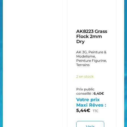
AK8223 Grass
Flock 2mm
Dry
AK 3G
,
Peinture &
Modelisme
,
Peinture Figurine
,
Terrains
2 en stock
Prix public
conseillé :
6,40
€
Votre prix
Maxi Rêves :
5,44
€
TTC
Voir