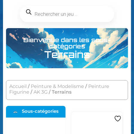
Bienvenue dans les sous-
catégories
Terrains
Accueil
/
Peinture & Modelisme
/
Peinture
Figurine
/
AK 3G
/ Terrains
Sous-catégories