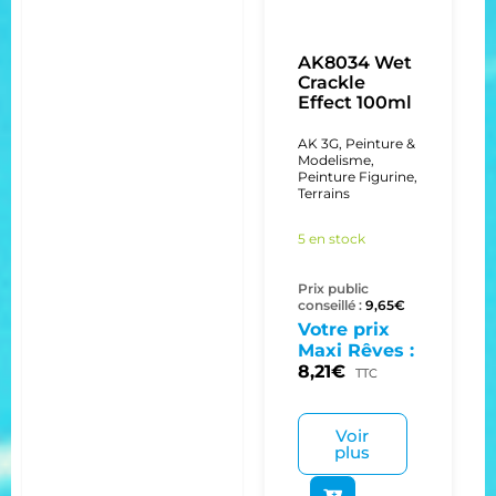
AK8034 Wet
Crackle
Effect 100ml
AK 3G
,
Peinture &
Modelisme
,
Peinture Figurine
,
Terrains
5 en stock
Prix public
conseillé :
9,65
€
Votre prix
Maxi Rêves :
8,21
€
TTC
Voir
plus