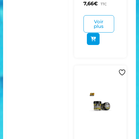
7,66
€
TTC
Voir
plus