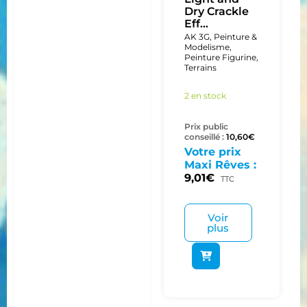
Dry Crackle
Eff...
AK 3G
,
Peinture &
Modelisme
,
Peinture Figurine
,
Terrains
2 en stock
Prix public
conseillé :
10,60
€
Votre prix
Maxi Rêves :
9,01
€
TTC
Voir
plus