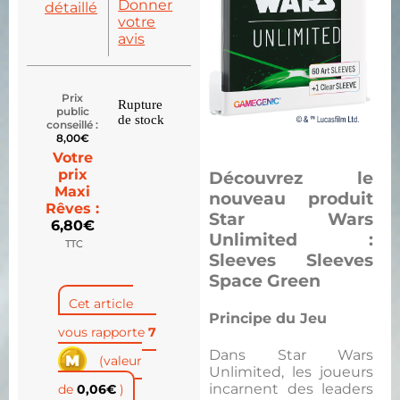
Donner
détaillé
votre
avis
Prix
Rupture
public
de stock
conseillé :
8,00
€
Votre
prix
Découvrez le
Maxi
nouveau produit
Rêves :
Star Wars
6,80
€
Unlimited :
TTC
Sleeves Sleeves
Space Green
Cet article
Principe du Jeu
vous rapporte
7
Dans Star Wars
(valeur
Unlimited, les joueurs
incarnent des leaders
de
0,06
€
)