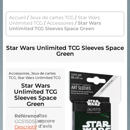
Accueil
/
Jeux de cartes TCG
/
Star Wars
Unlimited TCG
/
Accessoires
/ Star Wars
Unlimited TCG Sleeves Space Green
Star Wars Unlimited TCG Sleeves Space
Green
Accessoires
,
Jeux de cartes
TCG
,
Star Wars Unlimited TCG
Star Wars
Unlimited TCG
Sleeves Space
Green
Pas
Référence :
encore
GGS15055ML
d'avis
Descriptif