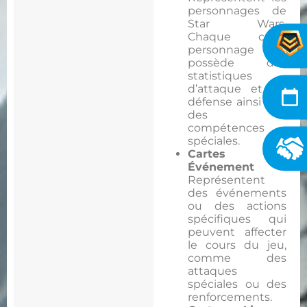
personnages de
Star Wars.
Chaque carte
personnage
possède des
statistiques
d’attaque et de
défense ainsi que
des
compétences
spéciales.
Cartes
Événement
:
Représentent
des événements
ou des actions
spécifiques qui
peuvent affecter
le cours du jeu,
comme des
attaques
spéciales ou des
renforcements.