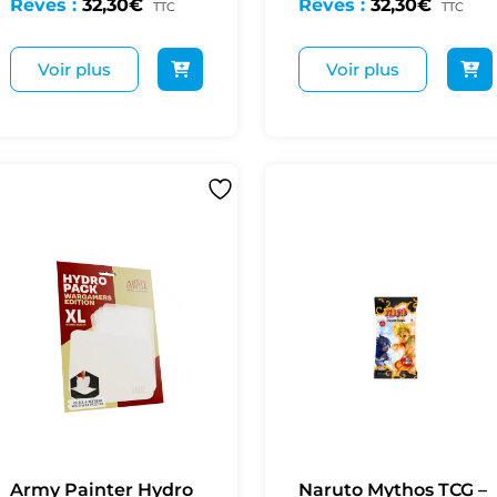
Rêves :
32,30
€
Rêves :
32,30
€
TTC
TTC
Voir plus
Voir plus
Army Painter Hydro
Naruto Mythos TCG –