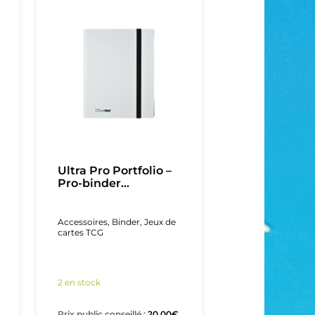
Ultra Pro Portfolio –
Pro-binder...
Accessoires
,
Binder
,
Jeux de
cartes TCG
2 en stock
Prix public conseillé :
20,00
€