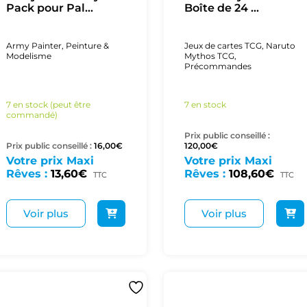
Pack pour Pal...
Boîte de 24 ...
Army Painter
,
Peinture &
Jeux de cartes TCG
,
Naruto
Modelisme
Mythos TCG
,
Précommandes
7 en stock (peut être
7 en stock
commandé)
Prix public conseillé :
Prix public conseillé :
16,00
€
120,00
€
Votre prix Maxi
Votre prix Maxi
Rêves :
13,60
€
Rêves :
108,60
€
TTC
TTC
Voir plus
Voir plus