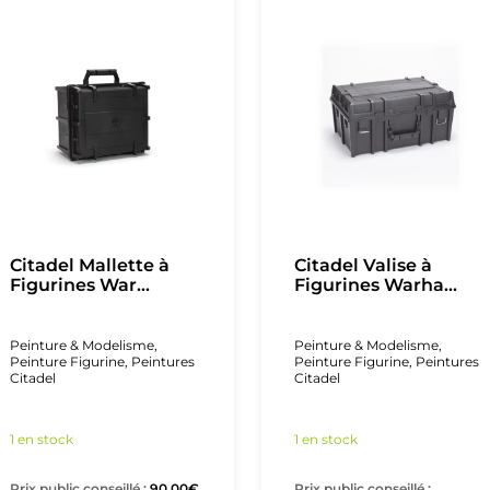
Citadel Mallette à
Citadel Valise à
Figurines War...
Figurines Warha...
Peinture & Modelisme
,
Peinture & Modelisme
,
Peinture Figurine
,
Peintures
Peinture Figurine
,
Peintures
Citadel
Citadel
1 en stock
1 en stock
Prix public conseillé :
90,00
€
Prix public conseillé :