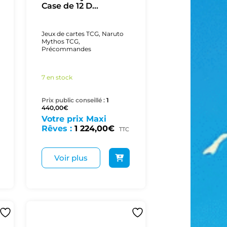
Case de 12 D...
Jeux de cartes TCG
,
Naruto
Mythos TCG
,
Précommandes
7 en stock
Prix public conseillé :
1
440,00
€
Votre prix Maxi
Rêves :
1 224,00
€
TTC
Voir plus