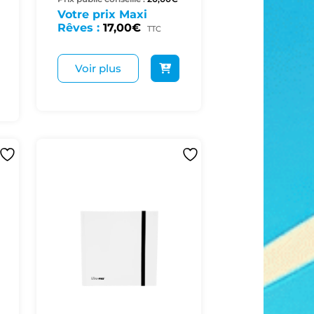
Votre prix Maxi
Rêves :
17,00
€
TTC
Voir plus