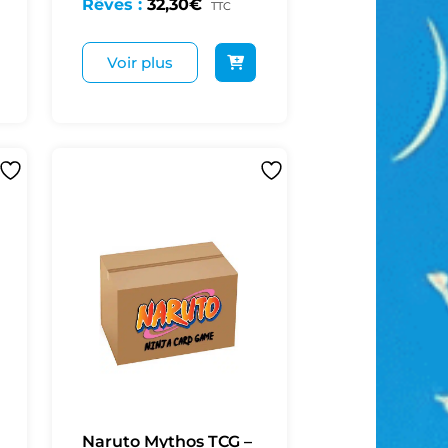
Rêves :
32,30
€
TTC
Voir plus
Naruto Mythos TCG –