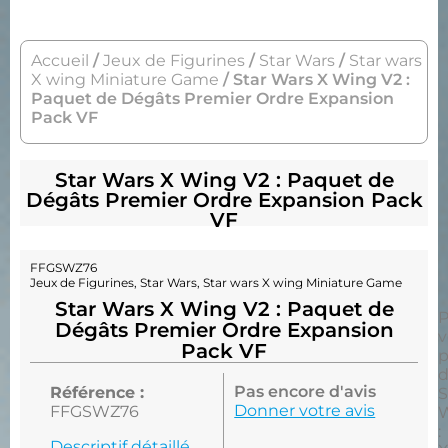
Accueil
/
Jeux de Figurines
/
Star Wars
/
Star wars
X wing Miniature Game
/ Star Wars X Wing V2 :
Paquet de Dégâts Premier Ordre Expansion
Pack VF
Star Wars X Wing V2 : Paquet de
Dégâts Premier Ordre Expansion Pack
VF
FFGSWZ76
Jeux de Figurines
,
Star Wars
,
Star wars X wing Miniature Game
Star Wars X Wing V2 : Paquet de
P
Dégâts Premier Ordre Expansion
v
Pack VF
p
Pas encore d'avis
Référence :
S
Donner votre avis
FFGSWZ76
W
:
Descriptif détaillé