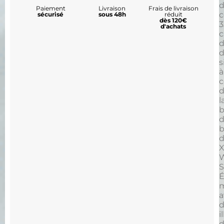
d
Paiement
Livraison
Frais de livraison
c
sécurisé
sous 48h
réduit
dès 120€
3
d'achats
c
d
s
à
c
l
b
b
X
É
m
a
d
i
d