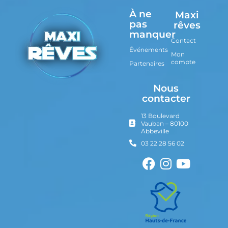
À ne
Maxi
pas
rêves
manquer
Contact
Événements
Mon
compte
Partenaires
Nous
contacter
13 Boulevard
Vauban – 80100
Abbeville
03 22 28 56 02