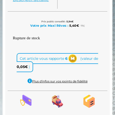
X
!
F
p
Prix public conseillé :
5,94
€
Votre prix Maxi Rêves :
5,40
€
TTC
l
e
Rupture de stock
l
P
O
Cet article vous rapporte
6
(valeur de
u
c
0,05
€
)
p
d
Plus d'infos sur vos points de fidélité
(
d
C
T
p