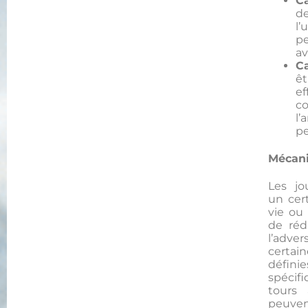
C
de
l’
p
av
C
êt
ef
co
l
pe
Mécan
Les j
un cer
vie ou
de réd
l’adver
certai
défi
spécif
tours 
peuven