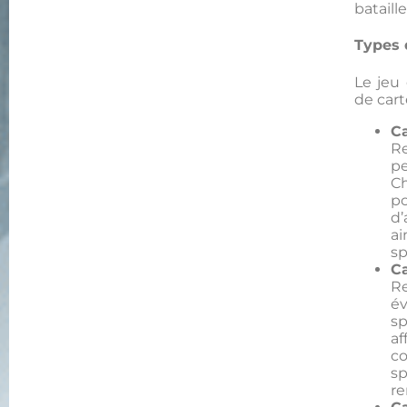
bataill
Types 
Le jeu
de car
C
R
p
C
p
d
a
sp
C
R
é
s
a
c
s
re