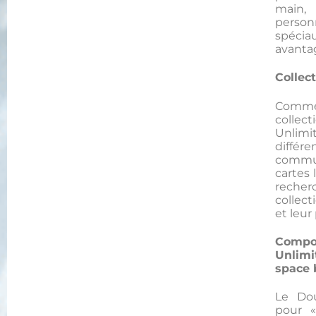
main,
personn
spéc
avanta
Collec
Comme
colle
Unlimi
différ
commun
cartes 
rech
collec
et leur
Compo
Unlim
space 
Le Do
pour «