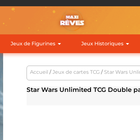
Jeux de Figurines
Jeux Historiques
Accueil
/
Jeux de cartes TCG
/
Star Wars Unl
Star Wars Unlimited TCG Double p