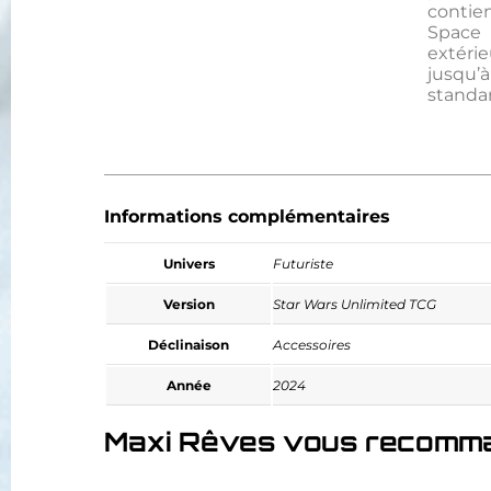
conti
Space
extéri
jusqu
standa
Informations complémentaires
Univers
Futuriste
Version
Star Wars Unlimited TCG
Déclinaison
Accessoires
Année
2024
Maxi Rêves vous recomm