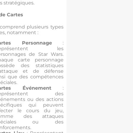
es stratégiques.
de Cartes
 comprend plusieurs types
tes, notamment :
artes Personnage
:
eprésentent les
ersonnages de Star Wars.
haque carte personnage
ossède des statistiques
’attaque et de défense
insi que des compétences
éciales.
artes Événement
:
eprésentent des
vénements ou des actions
pécifiques qui peuvent
ffecter le cours du jeu,
omme des attaques
péciales ou des
nforcements.