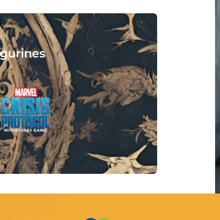
isez :