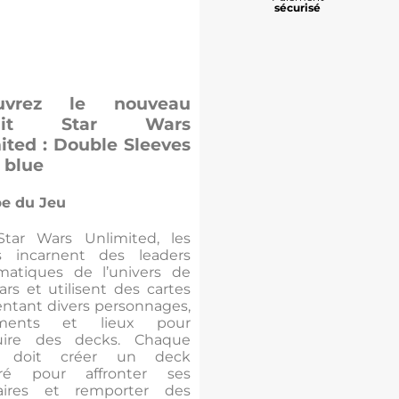
sécurisé
uvrez le nouveau
duit Star Wars
ited : Double Sleeves
 blue
pe du Jeu
tar Wars Unlimited, les
s incarnent des leaders
atiques de l’univers de
rs et utilisent des cartes
entant divers personnages,
ments et lieux pour
ruire des decks. Chaque
r doit créer un deck
ibré pour affronter ses
saires et remporter des