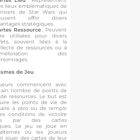
artes Lieu
: Représentent
s lieux emblématiques de
univers de Star Wars qui
euvent offrir divers
antages stratégiques.
artes Ressource
: Peuvent
re utilisées pour divers
fets, souvent liées à la
llecte de ressources ou à
’amélioration des
rsonnages.
ismes de Jeu
oueurs commencent avec
tain nombre de points de
 de ressources. Le but est
uire les points de vie de
saire à zéro ou de remplir
nes conditions de victoire
nies par des cartes
iques. Le jeu se joue en
alternés où les joueurs
t jouer des cartes de leur