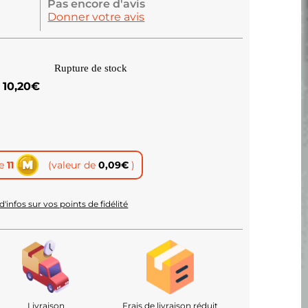
Pas encore d'avis
Donner votre avis
Rupture de stock
10,20
€
te
11
(valeur de
0,09
€
)
d'infos sur vos points de fidélité
Livraison
Frais de livraison réduit