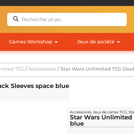
Games Workshop
Jeux de société
imited TCG
/
Accessoires
/ Star Wars Unlimited TCG Dou
ack Sleeves space blue
Accessoires
,
Jeux de cartes TCG
,
St
Star Wars Unlimited
blue