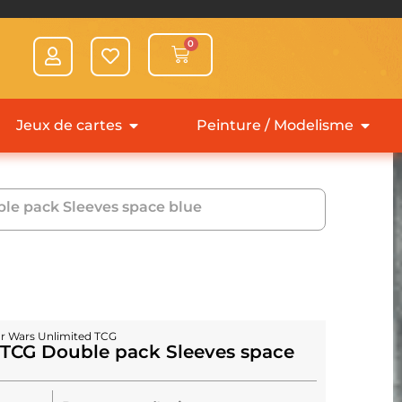
0
Jeux de cartes
Peinture / Modelisme
ble pack Sleeves space blue
ar Wars Unlimited TCG
 TCG Double pack Sleeves space