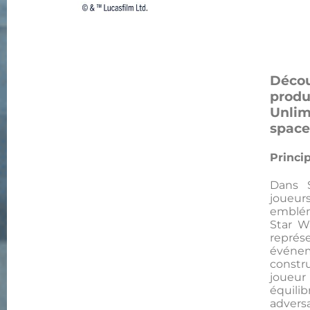
Déco
pro
Unlim
space
Princi
Dans S
joueur
emblém
Star Wa
représ
événe
const
joueu
équil
adver