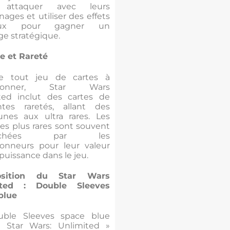
 attaquer avec leurs
ages et utiliser des effets
iaux pour gagner un
ge stratégique.
te et Rareté
 tout jeu de cartes à
ctionner, Star Wars
ted inclut des cartes de
entes raretés, allant des
es aux ultra rares. Les
les plus rares sont souvent
erchées par les
tionneurs pour leur valeur
 puissance dans le jeu.
sition du Star Wars
ited : Double Sleeves
blue
uble Sleeves space blue
 Star Wars: Unlimited »