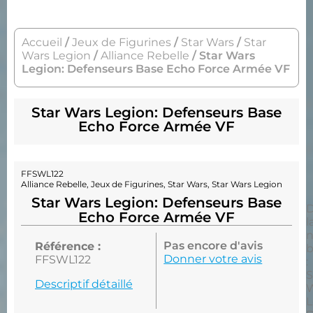
Accueil
/
Jeux de Figurines
/
Star Wars
/
Star
Wars Legion
/
Alliance Rebelle
/ Star Wars
Legion: Defenseurs Base Echo Force Armée VF
Star Wars Legion: Defenseurs Base
Echo Force Armée VF
FFSWL122
Alliance Rebelle
,
Jeux de Figurines
,
Star Wars
,
Star Wars Legion
Star Wars Legion: Defenseurs Base
D
Echo Force Armée VF
l
n
Pas encore d'avis
Référence :
b
Donner votre avis
FFSWL122
:
S
Descriptif détaillé
W
L