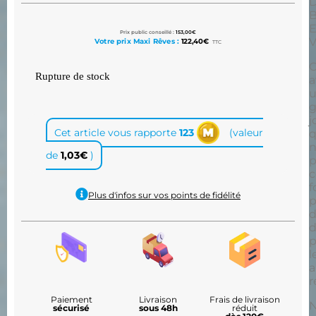
D
B
Prix public conseillé :
153,00
€
Votre prix Maxi Rêves :
122,40
€
TTC
C
Rupture de stock
a
g
j
Cet article vous rapporte
123
(valeur
n
de
1,03
€
)
p
c
f
Plus d'infos sur vos points de fidélité
p
d
p
l
a
r
Paiement
Livraison
Frais de livraison
sécurisé
sous 48h
réduit