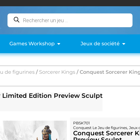
Games Workshop
Jeux de société
u de figurines
/
Sorcerer Kings
/ Conquest Sorcerer King
 Limited Edition Preview Sculpt
PBSK701
Conquest Le Jeu de figurines
,
Jeux 
Conquest Sorcerer Ki
Preview Sculpt