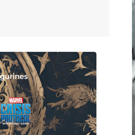
ouez, lisez :
tend !