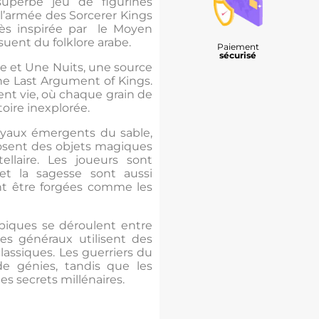
superbe jeu de figurines
l’armée des Sorcerer Kings
très inspirée par le Moyen
suent du folklore arabe.
Paiement
sécurisé
le et Une Nuits, une source
The Last Argument of Kings.
t vie, où chaque grain de
toire inexplorée.
joyaux émergents du sable,
osent des objets magiques
ellaire. Les joueurs sont
 la sagesse sont aussi
ent être forgées comme les
piques se déroulent entre
les généraux utilisent des
lassiques. Les guerriers du
 de génies, tandis que les
es secrets millénaires.