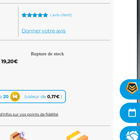
(
avis client)
Noté
1
5.00
sur 5
Donner votre avis
basé sur
notation
client
Rupture de stock
19,20
€
te
20
(valeur de
0,17
€
)
d'infos sur vos points de fidélité