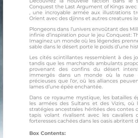
Découvrez la nouvelle faction dans le 
Conquest the Last Argument of Kings avec 
, une incroyable armée aux illustrations 
Orient avec des djinns et autres creatures is
Plongeons dans l’univers envoûtant des Mil
infinie d’inspiration pour le jeu Conquest: 
Imaginez un monde où les légendes prennen
sable dans le désert porte le poids d’une his
Les cités scintillantes ressemblent à des 
tandis que les marchands ambulants prop
provenant des confins du désert interst
immergés dans un monde où la ruse et
précieuses que l’or, où les alliances peuv
lames d’une épée enchantée.
Dans ce royaume mystique, les batailles é
les armées des Sultans et des Vizirs, où 
stratégies ancestrales héritées des contes c
tapis volant rivalisent avec les cavaliers
forteresses cachées dans les oasis abritent d
Box Contents: