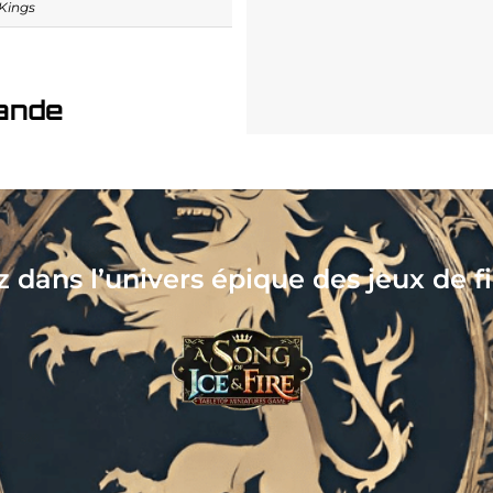
Kings
ande
Collectionnez, assemblez, peignez, j
votre nouveau hobby vous at