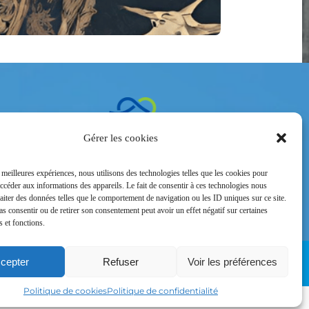
ntacter
Gérer les cookies
 Vauban –
le
s meilleures expériences, nous utilisons des technologies telles que les cookies pour
2
accéder aux informations des appareils. Le fait de consentir à ces technologies nous
raiter des données telles que le comportement de navigation ou les ID uniques sur ce site.
pas consentir ou de retirer son consentement peut avoir un effet négatif sur certaines
s et fonctions.
cepter
Refuser
Voir les préférences
ous droits réservés – © Maxi Rêves – 2024 – Un site
Nord-image
Politique de cookies
Politique de confidentialité