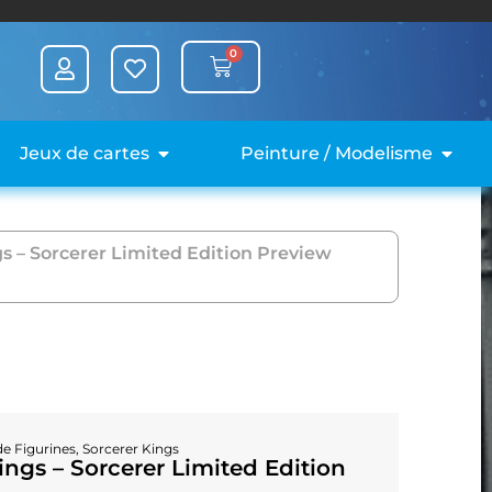
0
Jeux de cartes
Peinture / Modelisme
s – Sorcerer Limited Edition Preview
de Figurines
,
Sorcerer Kings
ngs – Sorcerer Limited Edition