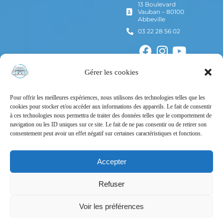
13 Boulevard
Vauban – 80100
Abbeville
03 22 28 56 02
Gérer les cookies
Pour offrir les meilleures expériences, nous utilisons des technologies telles que les
cookies pour stocker et/ou accéder aux informations des appareils. Le fait de consentir
à ces technologies nous permettra de traiter des données telles que le comportement de
navigation ou les ID uniques sur ce site. Le fait de ne pas consentir ou de retirer son
consentement peut avoir un effet négatif sur certaines caractéristiques et fonctions.
Mentions Légales
Politique de confidentialité
Accepter
Conditions Générales d’Utilisation
Refuser
Conditions Générales de Vente
Voir les préférences
Tous droits réservés – © Maxi Rêves – 2024 – Un site
Nord-image