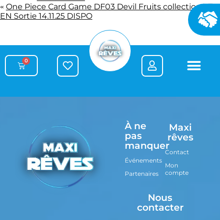
One Piece Card Game DF03 Devil Fruits collection V3
«
EN Sortie 14.11.25 DISPO
0
À ne
Maxi
pas
rêves
manquer
Contact
Événements
Mon
compte
Partenaires
Nous
contacter