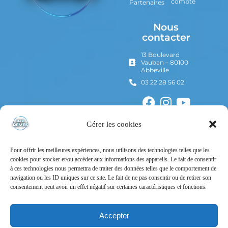
compte
Partenaires
Nous
contacter
13 Boulevard
Vauban – 80100
Abbeville
03 22 28 56 02
Gérer les cookies
Pour offrir les meilleures expériences, nous utilisons des technologies telles que les
cookies pour stocker et/ou accéder aux informations des appareils. Le fait de consentir
à ces technologies nous permettra de traiter des données telles que le comportement de
navigation ou les ID uniques sur ce site. Le fait de ne pas consentir ou de retirer son
consentement peut avoir un effet négatif sur certaines caractéristiques et fonctions.
Mentions Légales
Politique de confidentialité
Accepter
Conditions Générales d’Utilisation