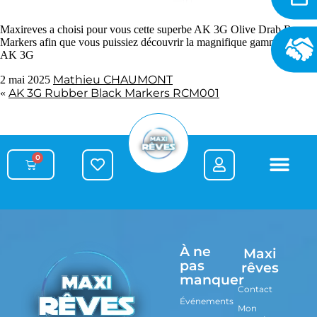
Maxireves a choisi pour vous cette superbe AK 3G Olive Drab Rc
Markers afin que vous puissiez découvrir la magnifique gamme de set
AK 3G
Mathieu CHAUMONT
2 mai 2025
AK 3G Rubber Black Markers RCM001
«
0
À ne
Maxi
pas
rêves
manquer
Contact
Événements
Mon