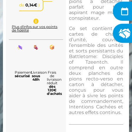
pions à détacher,
de
0,14
€
)
parfait pour tout
aspirant mage maître
conspirateur.
Plus d'infos sur vos points
Ce set contient 30
de fidélité
cartes de chartes
d’unité, couvrant
l’ensemble des unités
et sorts persistants du
Battletome: Disciples
of Tzeentch. Il
comprend en outre
Paiement
Livraison
Frais
deux planches de
sécurisé
sous
de
pions recto-verso en
48h
livraison
réduit
carton à détacher,
dès
conçus pour vous
120€
d'achats
aider à sivre les points
de commandement,
Intentions Cachées et
autres effets continus.