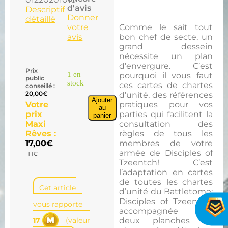
d'avis
Descriptif
Donner
détaillé
votre
Comme le sait tout
avis
bon chef de secte, un
grand dessein
nécessite un plan
d’envergure. C’est
Prix
1 en
pourquoi il vous faut
public
stock
ces cartes de chartes
conseillé :
20,00
€
d’unité, des références
Ajouter
Votre
pratiques pour vos
au
prix
parties qui facilitent la
panier
Maxi
consultation des
Rêves :
règles de tous les
17,00
€
membres de votre
armée de Disciples of
TTC
Tzeentch! C’est
l’adaptation en cartes
de toutes les chartes
Cet article
d’unité du Battletome:
Disciples of Tzeentch,
vous rapporte
accompagnée de
17
(valeur
deux planches de