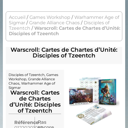
Accueil
/
Games Workshop
/
Warhammer Age of
Sigmar
/
Grande Alliance Chaos
/
Disciples of
Tzeentch
/ Warscroll: Cartes de Chartes d’Unité:
Disciples of Tzeentch
Warscroll: Cartes de Chartes d’Unité:
Disciples of Tzeentch
Disciples of Tzeentch
,
Games
Workshop
,
Grande Alliance
Chaos
,
Warhammer Age of
Sigmar
Warscroll: Cartes
de Chartes
d’Unité: Disciples
of Tzeentch
Pas
Référence :
encore
01220201010