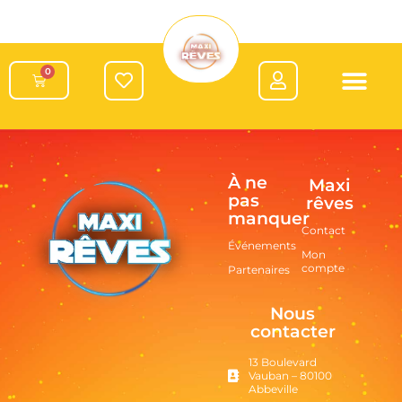
0
À ne
Maxi
pas
rêves
manquer
Contact
Événements
Mon
compte
Partenaires
Nous
contacter
13 Boulevard
Vauban – 80100
Abbeville