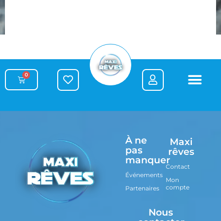
0
À ne
Maxi
pas
rêves
manquer
Contact
Événements
Mon
compte
Partenaires
Nous