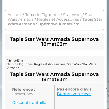
Accueil
/
Jeux de Figurines
/
Star Wars
/
Star
Wars Armada
/
Règles et Accessoires
/ Tapis Star
Wars Armada Supernova 18mat63m
Tapis Star Wars Armada Supernova
18mat63m
18mat63m
Jeux de Figurines
,
Règles et Accessoires
,
Star Wars
,
Star Wars
Armada
s
Tapis Star Wars Armada Supernova
t
18mat63m
j
Pas encore d'avis
Référence :
Donner votre avis
18mat63m
9
Descriptif détaillé
q