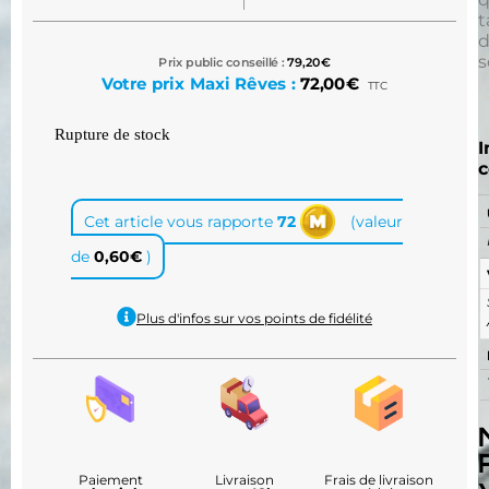
t
s
Prix public conseillé :
79,20
€
Votre prix Maxi Rêves :
72,00
€
TTC
Rupture de stock
I
c
Cet article vous rapporte
72
(valeur
de
0,60
€
)
Plus d'infos sur vos points de fidélité
Paiement
Livraison
Frais de livraison