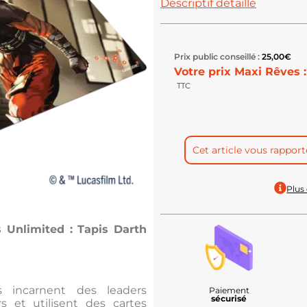
Descriptif détaillé
Prix public conseillé :
25,00
€
Votre prix Maxi Rêves :
TTC
Cet article vous rappor
Plus 
 Unlimited : Tapis Darth
s incarnent des leaders
Paiement
sécurisé
 et utilisent des cartes