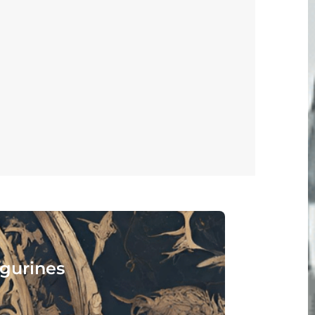
isez :