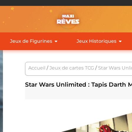
Jeux de Figurines
Jeux Historiques
Accueil
/
Jeux de cartes TCG
/
Star Wars Unl
Star Wars Unlimited : Tapis Darth 