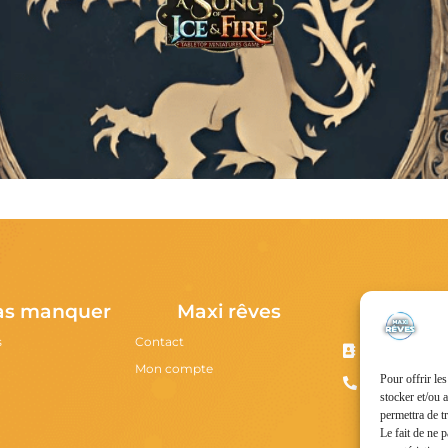
votre nouveau hobby vous attend !
Nous co
as manquer
Maxi rêves
s
Contact
13 Boulevard
80100 Abbevil
Mon compte
Pour offrir le
03 22 28 56 0
stocker et/ou 
permettra de t
Le fait de ne 