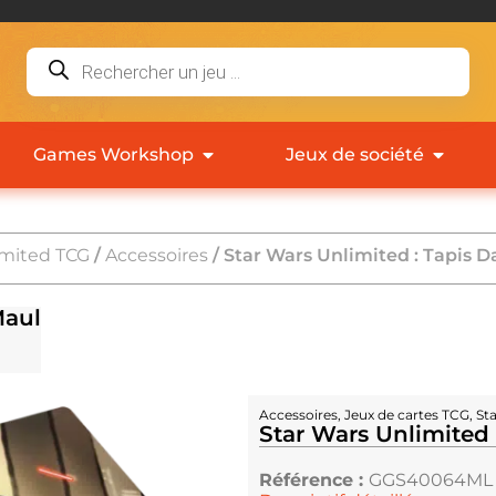
Games Workshop
Jeux de société
imited TCG
/
Accessoires
/ Star Wars Unlimited : Tapis D
Maul
Accessoires
,
Jeux de cartes TCG
,
St
Star Wars Unlimited 
Référence :
GGS40064ML