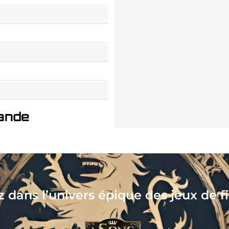
ande
tionnez, assemblez, peignez, jouez, l