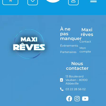
À ne
Maxi
pas
rêves
manquer
Contact
Événements
Mon
compte
Partenaires
Nous
contacter
13 Boulevard
Vauban – 80100
Abbeville
03 22 28 56 02