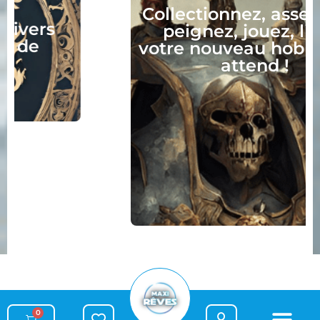
Collectionnez, assemblez,
peignez, jouez, lisez :
votre nouveau hobby vous
attend !
0