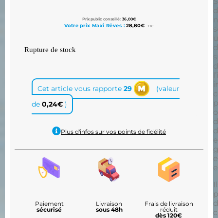
S
d
n
Prix public conseillé :
36,00
€
Votre prix Maxi Rêves :
28,80
€
TTC
s
d
Rupture de stock
s
l
i
Cet article vous rapporte
29
(valeur
c
p
de
0,24
€
)
o
d
d
Plus d'infos sur vos points de fidélité
e
g
e
e
I
p
d
Paiement
Livraison
Frais de livraison
sécurisé
sous 48h
réduit
c
dès 120€