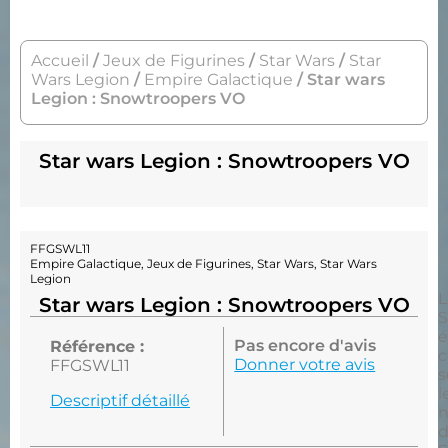
Accueil
/
Jeux de Figurines
/
Star Wars
/
Star
Wars Legion
/
Empire Galactique
/ Star wars
Legion : Snowtroopers VO
Star wars Legion : Snowtroopers VO
FFGSWL11
Empire Galactique
,
Jeux de Figurines
,
Star Wars
,
Star Wars
Legion
L
Star wars Legion : Snowtroopers VO
S
é
Pas encore d'avis
Référence :
c
Donner votre avis
FFGSWL11
s
l
Descriptif détaillé