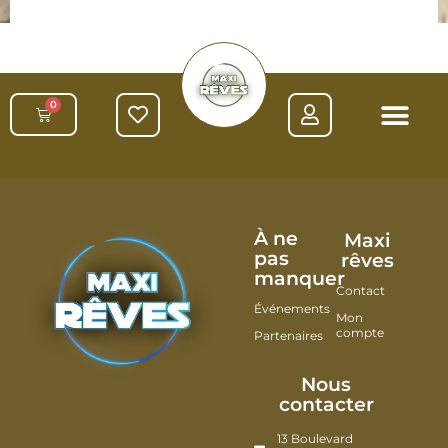
0
À ne
Maxi
pas
rêves
manquer
Contact
Événements
Mon
compte
Partenaires
Nous
contacter
13 Boulevard