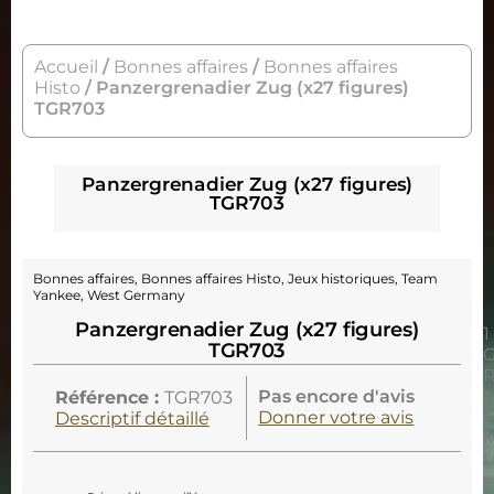
Accueil
/
Bonnes affaires
/
Bonnes affaires
Histo
/ Panzergrenadier Zug (x27 figures)
TGR703
Panzergrenadier Zug (x27 figures)
TGR703
Bonnes affaires
,
Bonnes affaires Histo
,
Jeux historiques
,
Team
Yankee
,
West Germany
Panzergrenadier Zug (x27 figures)
1
TGR703
R
Pas encore d'avis
t
Référence :
TGR703
Donner votre avis
Descriptif détaillé
w