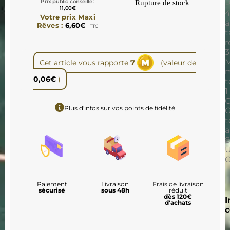
Prix public conseillé :
Rupture de stock
P
11,00
€
Votre prix Maxi
a
Rêves :
6,60
€
TTC
t
r
3
M
Cet article vous rapporte
7
(valeur de
m
0,06
€
)
t
1
C
Plus d'infos sur vos points de fidélité
G
8
U
C
Paiement
Livraison
Frais de livraison
sécurisé
sous 48h
réduit
dès 120€
I
d'achats
c