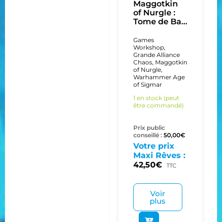
Maggotkin
of Nurgle :
Tome de Ba...
Games
Workshop
,
Grande Alliance
Chaos
,
Maggotkin
of Nurgle
,
Warhammer Age
of Sigmar
1 en stock (peut
être commandé)
Prix public
conseillé :
50,00
€
Votre prix
Maxi Rêves :
42,50
€
TTC
Voir
plus