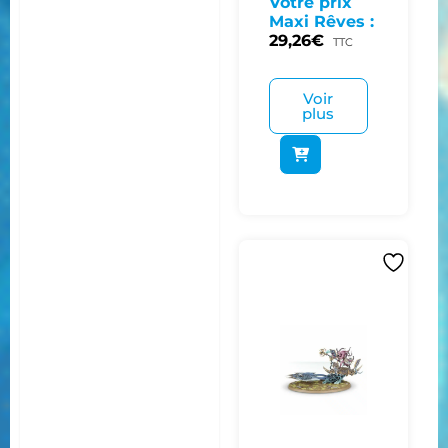
Votre prix
Maxi Rêves :
29,26
€
TTC
Voir
plus