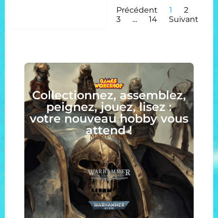
Précédent
1
2
3
…
14
Suivant
Collectionnez, assemblez,
peignez, jouez, lisez :
votre nouveau hobby vous
attend !