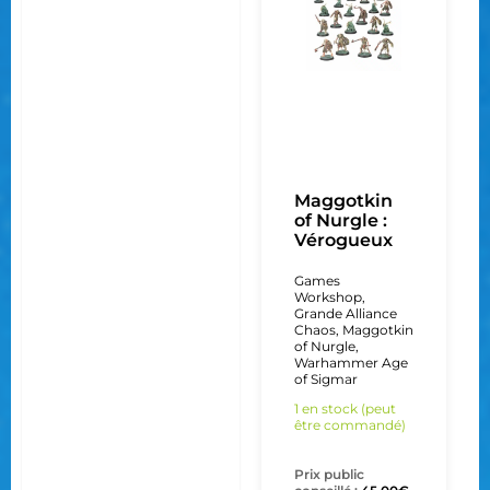
Maggotkin
of Nurgle :
Vérogueux
Games
Workshop
,
Grande Alliance
Chaos
,
Maggotkin
of Nurgle
,
Warhammer Age
of Sigmar
1 en stock (peut
être commandé)
Prix public