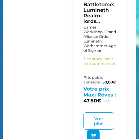
Battletome:
Lumineth
Realm-
lords...
Games
Workshop
,
Grand
Alliance Order
,
Lumineth
,
Warhammer Age
of Sigmar
3 en stock (peut
être commandé)
Prix public
conseillé :
50,00
€
Votre prix
Maxi Rêves :
47,50
€
TTC
Voir
plus