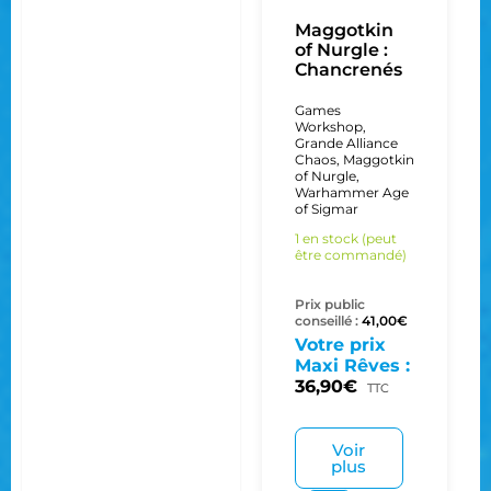
Maggotkin
of Nurgle :
Chancrenés
Games
Workshop
,
Grande Alliance
Chaos
,
Maggotkin
of Nurgle
,
Warhammer Age
of Sigmar
1 en stock (peut
être commandé)
Prix public
conseillé :
41,00
€
Votre prix
Maxi Rêves :
36,90
€
TTC
Voir
plus