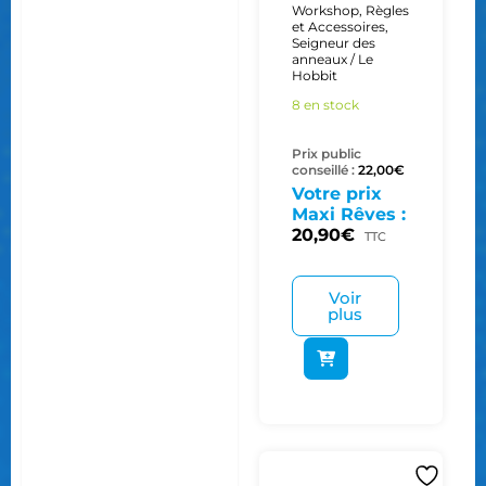
Workshop
,
Règles
et Accessoires
,
Seigneur des
anneaux / Le
Hobbit
8 en stock
Prix public
conseillé :
22,00
€
Votre prix
Maxi Rêves :
20,90
€
TTC
Voir
plus