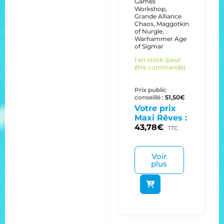
Games
Workshop
,
Grande Alliance
Chaos
,
Maggotkin
of Nurgle
,
Warhammer Age
of Sigmar
1 en stock (peut
être commandé)
Prix public
conseillé :
51,50
€
Votre prix
Maxi Rêves :
43,78
€
TTC
Voir
plus