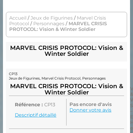
Accueil
/
Jeux de Figurines
/
Marvel Crisis
Protocol
/
Personnages
/ MARVEL CRISIS
PROTOCOL: Vision & Winter Soldier
MARVEL CRISIS PROTOCOL: Vision &
Winter Soldier
CP13
Jeux de Figurines
,
Marvel Crisis Protocol
,
Personnages
MARVEL CRISIS PROTOCOL: Vision &
V
Winter Soldier
W
Pas encore d'avis
Référence :
CP13
S
Donner votre avis
–
Descriptif détaillé
E
e