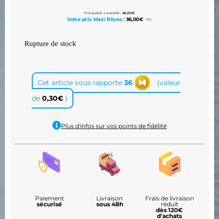
!
Prix public conseillé :
45,00
€
Votre prix Maxi Rêves :
36,00
€
TTC
h
Rupture de stock
a
p
c
r
Cet article vous rapporte
36
(valeur
M
C
de
0,30
€
)
P
!
V
Plus d'infos sur vos points de fidélité
l
à
l
h
e
B
l
Paiement
Livraison
Frais de livraison
W
sécurisé
sous 48h
réduit
dès 120€
S
d'achats