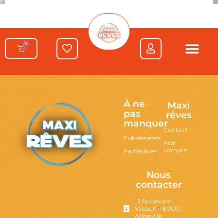
0
À ne
Maxi
pas
rêves
manquer
Contact
Événements
Mon
compte
Partenaires
Nous
contacter
13 Boulevard
Vauban – 80100
Abbeville