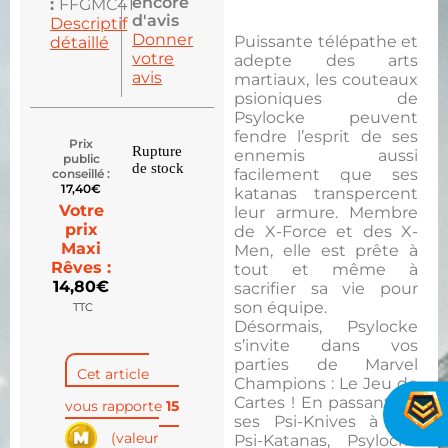
encore
:
FFGMC41
d'avis
Descriptif
Donner
Puissante télépathe et
détaillé
votre
adepte des arts
avis
martiaux, les couteaux
psioniques de
Psylocke peuvent
fendre l’esprit de ses
Prix
Rupture
ennemis aussi
public
de stock
facilement que ses
conseillé :
17,40
€
katanas transpercent
Votre
leur armure. Membre
prix
de X-Force et des X-
Maxi
Men, elle est prête à
Rêves :
tout et même à
14,80
€
sacrifier sa vie pour
son équipe.
TTC
Désormais, Psylocke
s’invite dans vos
parties de Marvel
Cet article
Champions : Le Jeu de
Cartes ! En passant de
vous rapporte
15
ses Psi-Knives à ses
(valeur
Psi-Katanas, Psylocke