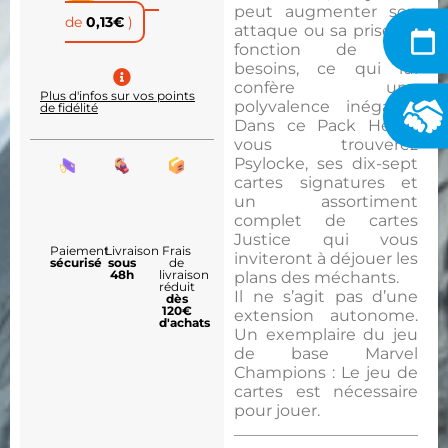
peut augmenter son
de
0,13
€
)
attaque ou sa prise en
fonction de ses
besoins, ce qui lui
confère une
Plus d'infos sur vos points
polyvalence inégalée.
de fidélité
Dans ce Pack Héros,
vous trouverez
Psylocke, ses dix-sept
cartes signatures et
un assortiment
complet de cartes
Justice qui vous
Paiement
Livraison
Frais
inviteront à déjouer les
sécurisé
sous
de
48h
livraison
plans des méchants.
réduit
Il ne s’agit pas d’une
dès
120€
extension autonome.
d'achats
Un exemplaire du jeu
de base Marvel
Champions : Le jeu de
cartes est nécessaire
pour jouer.