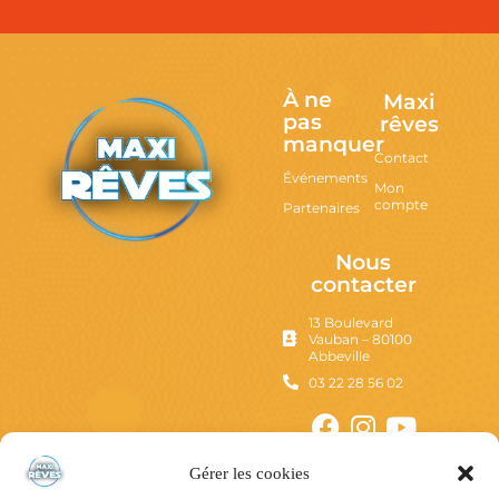
À ne
Maxi
pas
rêves
manquer
Contact
Événements
Mon
compte
Partenaires
Nous
contacter
13 Boulevard
Vauban – 80100
Abbeville
03 22 28 56 02
Gérer les cookies