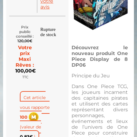
votre
avis
Prix
Rupture
public
de stock
conseillé :
120,00
€
Votre
Découvrez le
prix
nouveau produit One
Maxi
Piece Display de 8
Rêves :
DP06
100,00
€
Principe du Jeu
TTC
Dans One Piece TCG,
les joueurs incarnent
Cet article
des capitaines pirates
et utilisent des cartes
vous rapporte
représentant divers
personnages,
100
événements et lieux
(valeur de
de l’univers de One
Piece pour construire
0,83
€
)