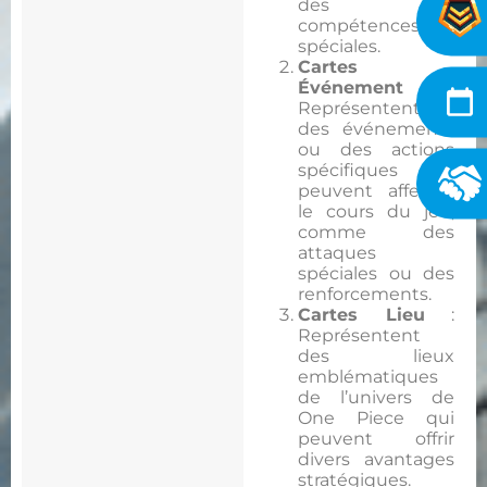
des
compétences
spéciales.
Cartes
Événement
:
Représentent
des événements
ou des actions
spécifiques qui
peuvent affecter
le cours du jeu,
comme des
attaques
spéciales ou des
renforcements.
Cartes Lieu
:
Représentent
des lieux
emblématiques
de l’univers de
One Piece qui
peuvent offrir
divers avantages
stratégiques.