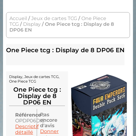
Accueil
/
Jeux de cartes TCG
/
One Piece
TCG
/
Display
/ One Piece tcg : Display de 8
DP06 EN
One Piece tcg : Display de 8 DP06 EN
Display
,
Jeux de cartes TCG
,
One Piece TCG
One Piece tcg :
Display de 8
DP06 EN
Pas
Référence :
encore
OPDP06DIS
d'avis
Descriptif
Donner
détaillé