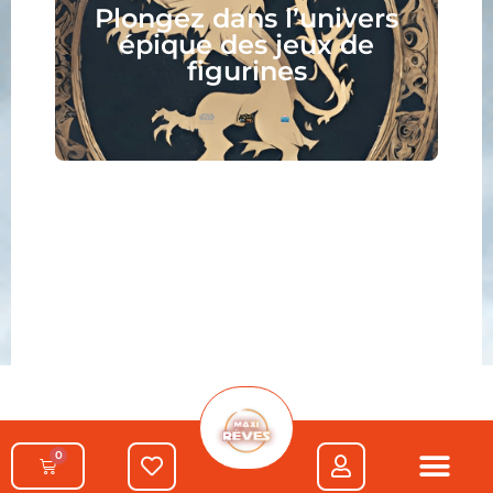
peignez, jouez, lisez :
votre nouveau hobby vous
attend !
0