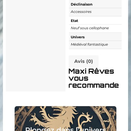
Déclinaison
Accessoires
Etat
Neuf sous cellophane
Univers
Médiéval fantastique
Avis (0)
Maxi Rêves
vous
recommande
Collec
ongez dans l’univers
peign