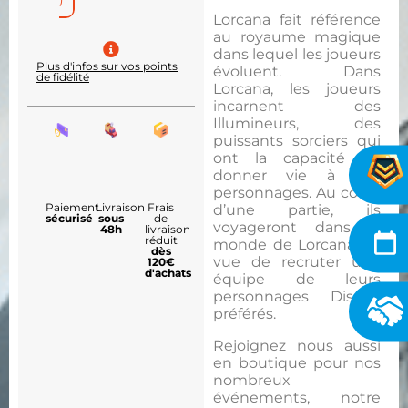
Lorcana fait référence
au royaume magique
dans lequel les joueurs
Plus d'infos sur vos points
évoluent. Dans
de fidélité
Lorcana, les joueurs
incarnent des
Illumineurs, des
puissants sorciers qui
ont la capacité de
donner vie à des
personnages. Au cours
Paiement
Livraison
Frais
d’une partie, ils
sécurisé
sous
de
voyageront dans le
48h
livraison
réduit
monde de Lorcana en
dès
vue de recruter une
120€
d'achats
équipe de leurs
personnages Disney
préférés.
Rejoignez nous aussi
en boutique pour nos
nombreux
événements, notre