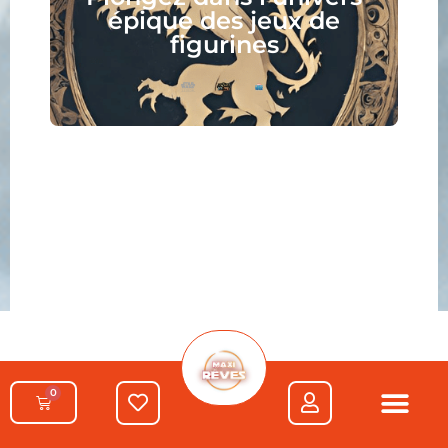
pique des jeux de
votre 
figurines
0