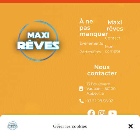
À ne
Maxi
pas
rêves
manquer
Contact
Événements
Mon
compte
Partenaires
Nous
contacter
13 Boulevard
Vauban – 80100
Abbeville
03 22 28 56 02
Gérer les cookies