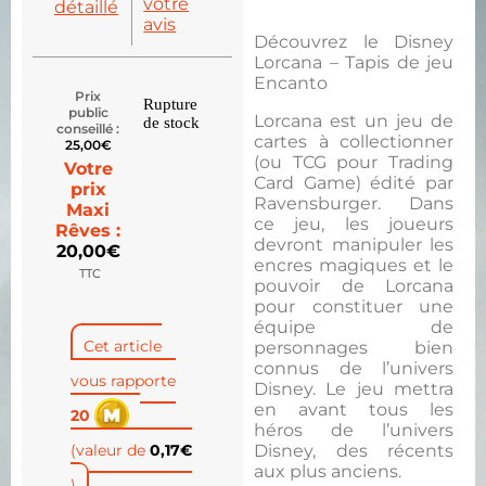
votre
détaillé
avis
Découvrez le Disney
Lorcana – Tapis de jeu
Encanto
Prix
Rupture
public
Lorcana est un jeu de
de stock
conseillé :
cartes à collectionner
25,00
€
(ou TCG pour Trading
Votre
Card Game) édité par
prix
Ravensburger. Dans
Maxi
ce jeu, les joueurs
Rêves :
devront manipuler les
20,00
€
encres magiques et le
TTC
pouvoir de Lorcana
pour constituer une
équipe de
Cet article
personnages bien
connus de l’univers
vous rapporte
Disney. Le jeu mettra
en avant tous les
20
héros de l’univers
(valeur de
0,17
€
Disney, des récents
aux plus anciens.
)