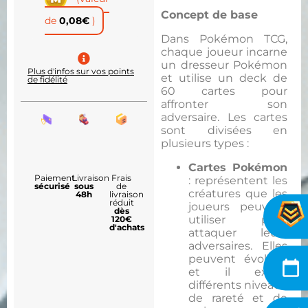
Concept de base
de
0,08
€
)
Dans Pokémon TCG,
chaque joueur incarne
un dresseur Pokémon
Plus d'infos sur vos points
et utilise un deck de
de fidélité
60 cartes pour
affronter son
adversaire. Les cartes
sont divisées en
plusieurs types :
Cartes Pokémon
Paiement
Livraison
Frais
: représentent les
sécurisé
sous
de
créatures que les
48h
livraison
réduit
joueurs peuvent
dès
utiliser pour
120€
d'achats
attaquer leurs
adversaires. Elles
peuvent évoluer,
et il existe
différents niveaux
de rareté et de