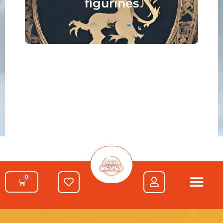
figurines
0