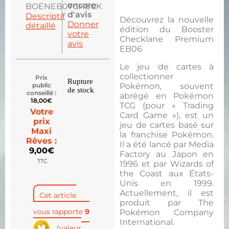
encore
BOENEB07CHECK
d'avis
Descriptif
Découvrez la nouvelle
Donner
détaillé
édition du Booster
votre
Checklane Premium
avis
EB06
Le jeu de cartes à
collectionner
Prix
Rupture
public
Pokémon, souvent
de stock
conseillé :
abrégé en Pokémon
18,00
€
TCG (pour « Trading
Votre
Card Game »), est un
prix
jeu de cartes basé sur
Maxi
la franchise Pokémon.
Rêves :
Il a été lancé par Media
9,00
€
Factory au Japon en
TTC
1996 et par Wizards of
the Coast aux États-
Unis en 1999.
Actuellement, il est
Cet article
produit par The
vous rapporte
9
Pokémon Company
International.
(valeur