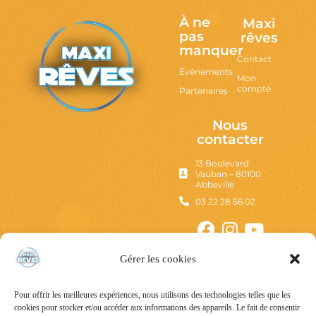
À ne
Maxi
pas
rêves
manquer
Contact
Événements
Mon
compte
Partenaires
Nous
contacter
13 Boulevard
Vauban – 80100
Abbeville
03 22 28 56 02
Gérer les cookies
Pour offrir les meilleures expériences, nous utilisons des technologies telles que les
cookies pour stocker et/ou accéder aux informations des appareils. Le fait de consentir