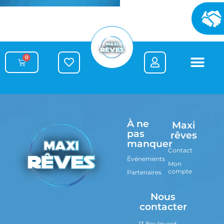
0
À ne
Maxi
pas
rêves
manquer
Contact
Événements
Mon
compte
Partenaires
Nous
contacter
13 Boulevard