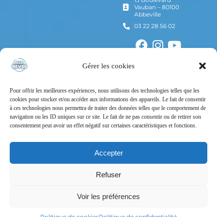
Vauban – 80100
Abbeville
03 22 28 56 02
Gérer les cookies
Pour offrir les meilleures expériences, nous utilisons des technologies telles que les
cookies pour stocker et/ou accéder aux informations des appareils. Le fait de consentir
à ces technologies nous permettra de traiter des données telles que le comportement de
navigation ou les ID uniques sur ce site. Le fait de ne pas consentir ou de retirer son
consentement peut avoir un effet négatif sur certaines caractéristiques et fonctions.
Mentions Légales
Politique de confidentialité
Accepter
Conditions Générales d’Utilisation
Refuser
Conditions Générales de Vente
Voir les préférences
Tous droits réservés – © Maxi Rêves – 2024 – Un site
Nord-image
Politique de cookies
Politique de confidentialité