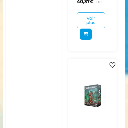
40,37
€
TTC
Voir
plus