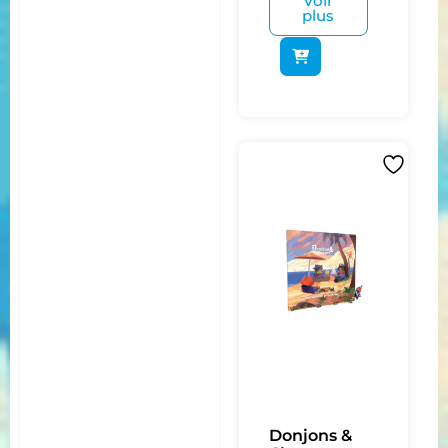
Voir
plus
Donjons &