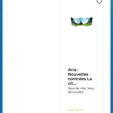
Aria :
Nouvelles
contrées La
cit...
Jeux de rôle
,
Jeux
de société
2 en stock