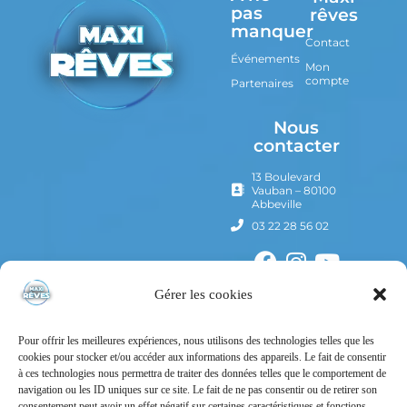
pas
rêves
manquer
Contact
Événements
Mon
compte
Partenaires
Nous
contacter
13 Boulevard
Vauban – 80100
Abbeville
03 22 28 56 02
Gérer les cookies
Pour offrir les meilleures expériences, nous utilisons des technologies telles que les
cookies pour stocker et/ou accéder aux informations des appareils. Le fait de consentir
à ces technologies nous permettra de traiter des données telles que le comportement de
navigation ou les ID uniques sur ce site. Le fait de ne pas consentir ou de retirer son
consentement peut avoir un effet négatif sur certaines caractéristiques et fonctions.