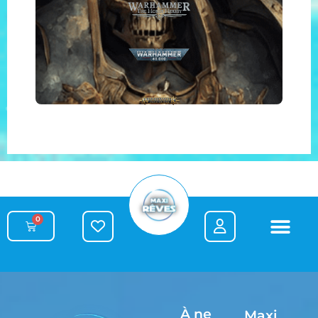
0
À ne
Maxi