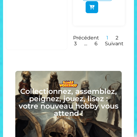
Précédent
1
2
3
…
6
Suivant
Collectionnez, assemblez,
peignez, jouez, lisez :
votre nouveau hobby vous
attend !