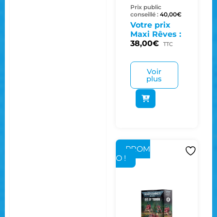
Prix public
conseillé :
40,00
€
Votre prix
Maxi Rêves :
38,00
€
TTC
Voir
plus
PROM
O !