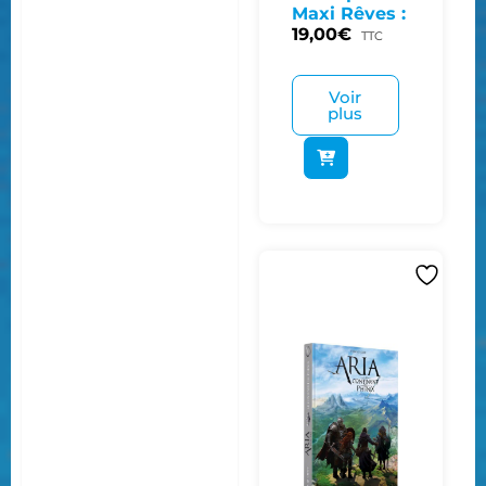
Maxi Rêves :
19,00
€
TTC
Voir
plus