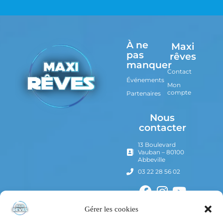
À ne
Maxi
pas
rêves
manquer
Contact
Événements
Mon
compte
Partenaires
Nous
contacter
13 Boulevard
Vauban – 80100
Abbeville
03 22 28 56 02
Gérer les cookies