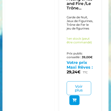
and Fire /Le
Trône...
Garde de Nuit
,
Jeux de Figurines
,
Trône de Fer le
jeu de figurines
1 en stock (peut
être commandé)
Prix public
conseillé :
39,00
€
Votre prix
Maxi Rêves :
29,24
€
TTC
Voir
plus