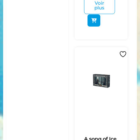
Voir
plus
A song of Ice