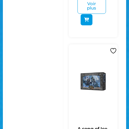
Voir
plus
A song of Ice