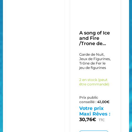
A song of Ice
and Fire
/Trone de...
Garde de Nuit
,
Jeux de Figurines
,
Trône de Fer le
jeu de figurines
2 en stock (peut
être commandé)
Prix public
conseillé :
41,00
€
Votre prix
Maxi Rêves :
30,76
€
TTC