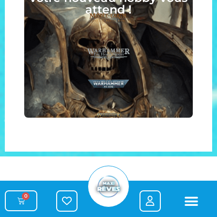
attend !
0