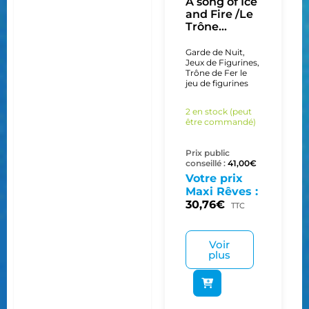
A song of Ice
and Fire /Le
Trône...
Garde de Nuit
,
Jeux de Figurines
,
Trône de Fer le
jeu de figurines
2 en stock (peut
être commandé)
Prix public
conseillé :
41,00
€
Votre prix
Maxi Rêves :
30,76
€
TTC
Voir
plus