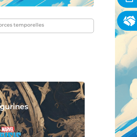
orces temporelles
ignez, jouez, lisez :
vous attend !