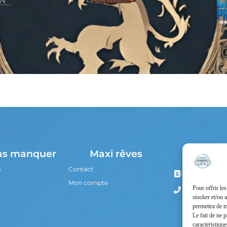
Nous co
as manquer
Maxi rêves
s
Contact
13 Boulevard
80100 Abbevil
Mon compte
Pour offrir le
03 22 28 56 0
stocker et/ou 
permettra de t
Le fait de ne 
caractéristique