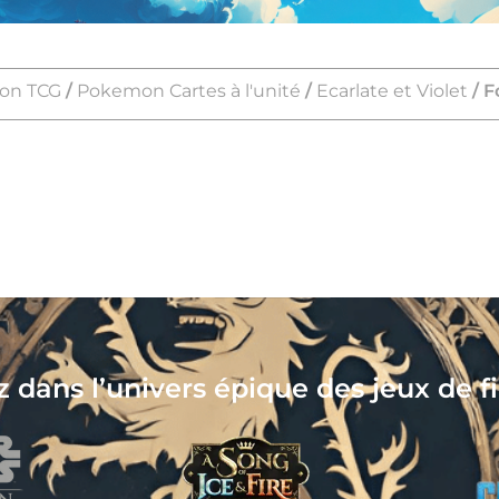
on TCG
/
Pokemon Cartes à l'unité
/
Ecarlate et Violet
/ F
Collectionnez, assemblez, pe
votre nouveau hobby 