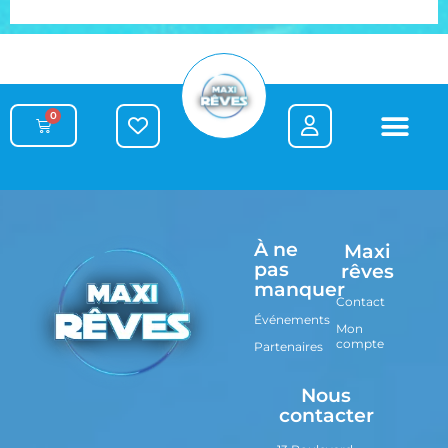
0
À ne
Maxi
pas
rêves
manquer
Contact
Événements
Mon
compte
Partenaires
Nous
contacter