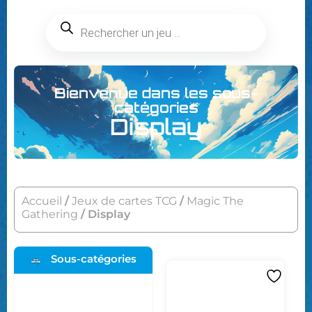
Bienvenue dans les sous-
catégories
Display
Accueil
/
Jeux de cartes TCG
/
Magic The
Gathering
/ Display
Sous-catégories