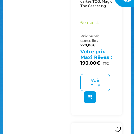
cartes TCG
,
Magic
The Gathering
6 en stock
Prix public
conseillé :
228,00
€
Votre prix
Maxi Rêves :
190,00
€
TTC
Voir
plus