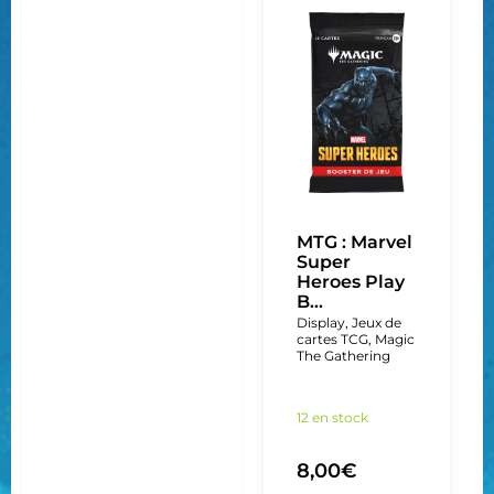
MTG : Marvel
Super
Heroes Play
B...
Display
,
Jeux de
cartes TCG
,
Magic
The Gathering
12 en stock
8,00
€