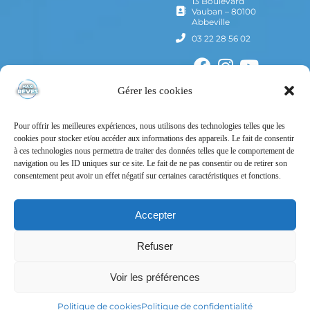
13 Boulevard
Vauban – 80100
Abbeville
03 22 28 56 02
Gérer les cookies
Pour offrir les meilleures expériences, nous utilisons des technologies telles que les
cookies pour stocker et/ou accéder aux informations des appareils. Le fait de consentir
à ces technologies nous permettra de traiter des données telles que le comportement de
navigation ou les ID uniques sur ce site. Le fait de ne pas consentir ou de retirer son
consentement peut avoir un effet négatif sur certaines caractéristiques et fonctions.
Mentions Légales
Politique de confidentialité
Accepter
Conditions Générales d’Utilisation
Refuser
Conditions Générales de Vente
Voir les préférences
Tous droits réservés – © Maxi Rêves – 2024 – Un site
Nord-image
Politique de cookies
Politique de confidentialité