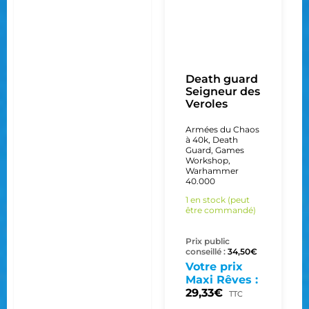
Death guard
Seigneur des
Veroles
Armées du Chaos
à 40k
,
Death
Guard
,
Games
Workshop
,
Warhammer
40.000
1 en stock (peut
être commandé)
Prix public
conseillé :
34,50
€
Votre prix
Maxi Rêves :
29,33
€
TTC