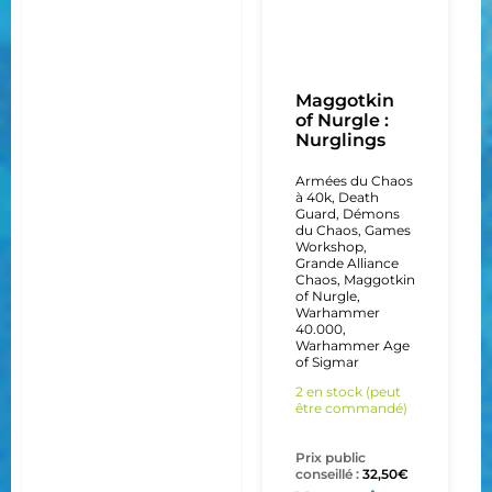
Maggotkin
of Nurgle :
Nurglings
Armées du Chaos
à 40k
,
Death
Guard
,
Démons
du Chaos
,
Games
Workshop
,
Grande Alliance
Chaos
,
Maggotkin
of Nurgle
,
Warhammer
40.000
,
Warhammer Age
of Sigmar
2 en stock (peut
être commandé)
Prix public
conseillé :
32,50
€