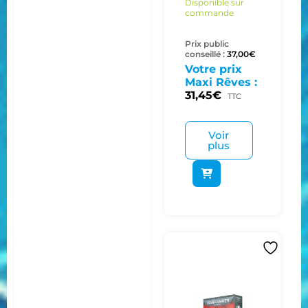
Disponible sur
commande
Prix public
conseillé :
37,00
€
Votre prix
Maxi Rêves :
31,45
€
TTC
Voir
plus