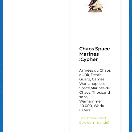
Chaos Space
Marines
:Cypher
Armées du Chaos
à 40k
,
Death
Guard
,
Games
Workshop
,
Les
Space Marines du
Chaos
,
Thousand
sons
,
Warhammer
40.000
,
World
Eaters
1 en stock (peut
être commandé)