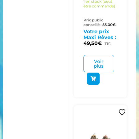
1 en stock (peut
être commandé)
Prix public
conseillé :
55,00
€
Votre prix
Maxi Rêves :
49,50
€
TTC
Voir
plus