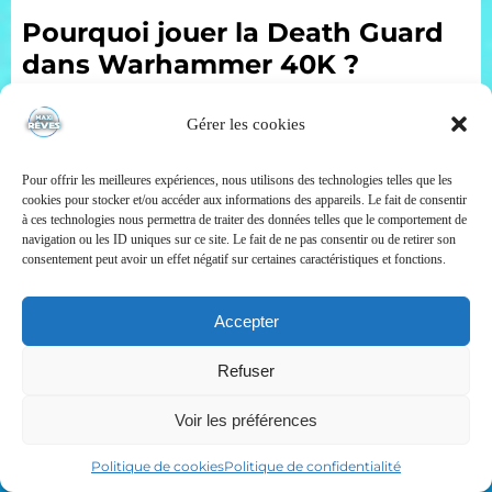
Pourquoi jouer la Death Guard
dans Warhammer 40K ?
Le brouillard s’épaissit.
Gérer les cookies
Des cloches résonnent au loin tandis qu’une odeur
de pourriture envahit le champ de bataille.
Pour offrir les meilleures expériences, nous utilisons des technologies telles que les
Derrière les nuages toxiques avancent des
cookies pour stocker et/ou accéder aux informations des appareils. Le fait de consentir
silhouettes massives couvertes de rouille, de
à ces technologies nous permettra de traiter des données telles que le comportement de
mutations et de maladies impossibles à décrire.
navigation ou les ID uniques sur ce site. Le fait de ne pas consentir ou de retirer son
consentement peut avoir un effet négatif sur certaines caractéristiques et fonctions.
Ils ne courent pas.
Ils n’en ont pas besoin.
Accepter
Rien ne semble capable d’arrêter les guerriers de
Nurgle.
Refuser
Sous les bénédictions du Dieu de la Peste, la
0
Voir les préférences
Death Guard transforme chaque guerre en lente
agonie pour ses ennemis.
Politique de cookies
Politique de confidentialité
Dans Warhammer 40,000, cette faction incarne :