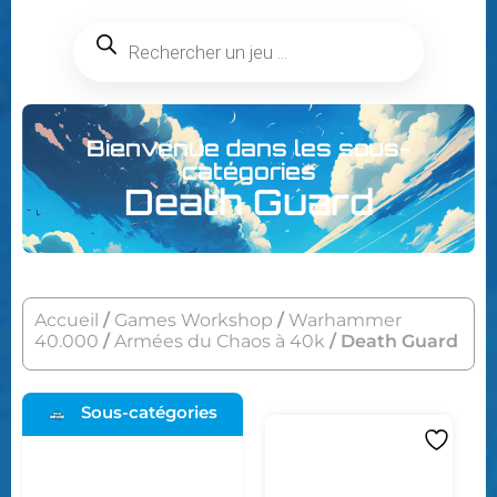
Bienvenue dans les sous-
catégories
Death Guard
Accueil
/
Games Workshop
/
Warhammer
40.000
/
Armées du Chaos à 40k
/ Death Guard
Sous-catégories