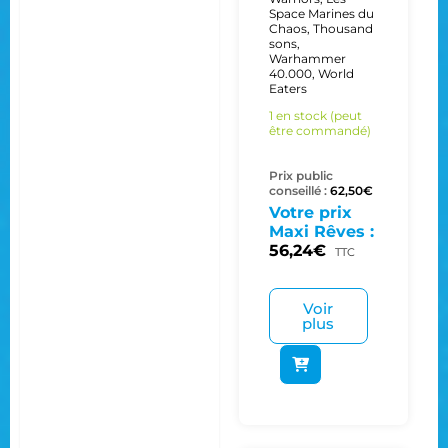
Space Marines du
Chaos
,
Thousand
sons
,
Warhammer
40.000
,
World
Eaters
1 en stock (peut
être commandé)
Prix public
conseillé :
62,50
€
Votre prix
Maxi Rêves :
56,24
€
TTC
Voir
plus