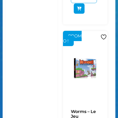
PROM
O !
Worms – Le
Jeu