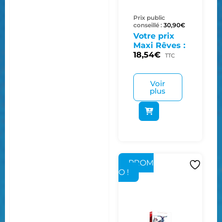
Prix public
conseillé :
30,90
€
Votre prix
Maxi Rêves :
18,54
€
TTC
Voir
plus
PROM
O !