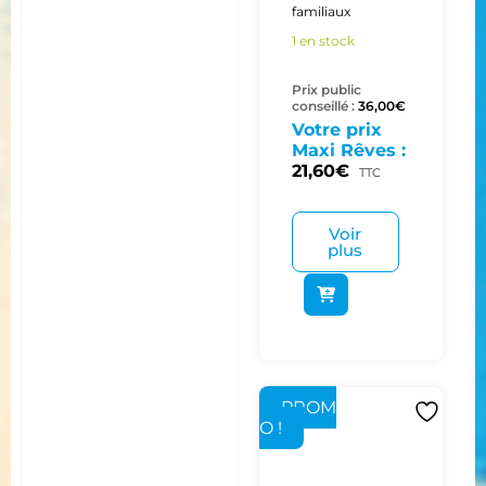
familiaux
1 en stock
Prix public
conseillé :
36,00
€
Votre prix
Maxi Rêves :
21,60
€
TTC
Voir
plus
PROM
O !