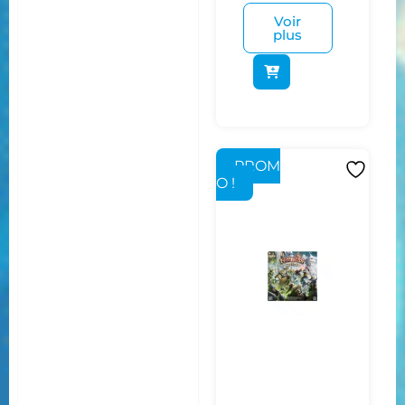
Voir
plus
PROM
O !