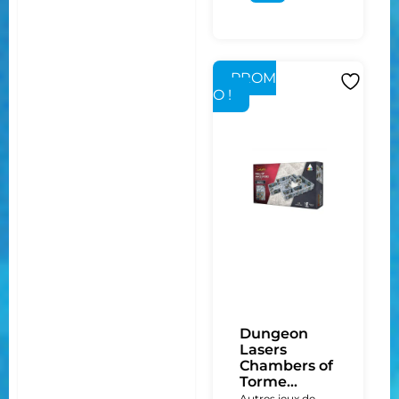
PROM
O !
Dungeon
Lasers
Chambers of
Torme...
Autres jeux de