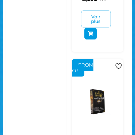
Voir
plus
PROM
O !