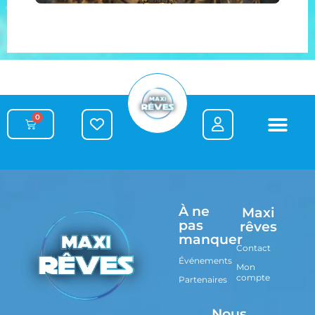
0
À ne
Maxi
pas
rêves
manquer
Contact
Événements
Mon
compte
Partenaires
Nous