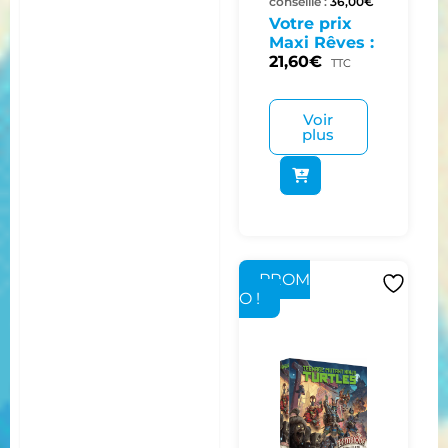
conseillé :
36,00
€
Votre prix
Maxi Rêves :
21,60
€
TTC
Voir
plus
PROM
O !