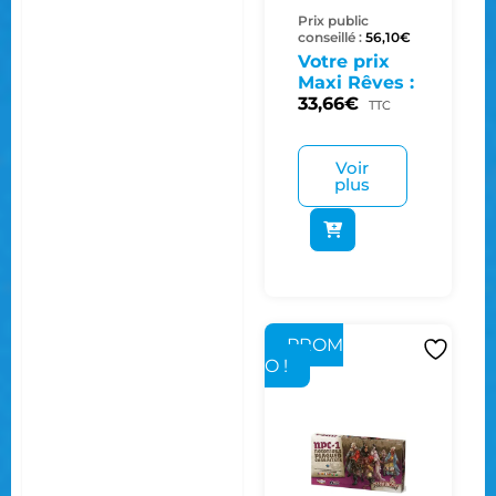
Prix public
conseillé :
56,10
€
Votre prix
Maxi Rêves :
33,66
€
TTC
Voir
plus
PROM
O !