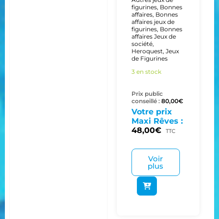
figurines
,
Bonnes
affaires
,
Bonnes
affaires jeux de
figurines
,
Bonnes
affaires Jeux de
société
,
Heroquest
,
Jeux
de Figurines
3 en stock
Prix public
conseillé :
80,00
€
Votre prix
Maxi Rêves :
48,00
€
TTC
Voir
plus