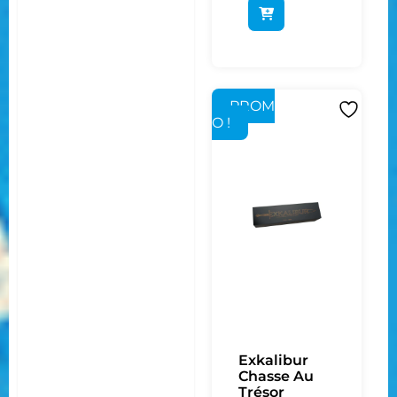
PROM
O !
Exkalibur
Chasse Au
Trésor