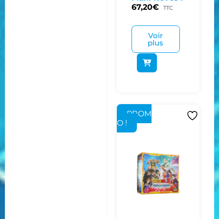
67,20
€
TTC
Voir
plus
PROM
O !