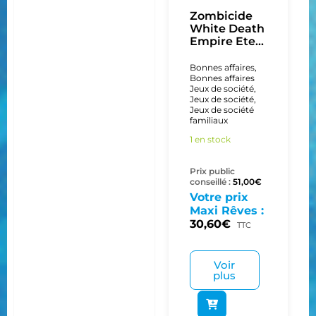
Zombicide
White Death
Empire Ete...
Bonnes affaires
,
Bonnes affaires
Jeux de société
,
Jeux de société
,
Jeux de société
familiaux
1 en stock
Prix public
conseillé :
51,00
€
Votre prix
Maxi Rêves :
30,60
€
TTC
Voir
plus