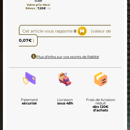
12,00
€
Votre prix Maxi
l
Rêves :
7,20
€
TTC
G
m
Il
Cet article vous rapporte
8
(valeur de
s
0,07
€
)
c
l
p
Plus d'infos sur vos points de fidélité
l
j
c
e
é
p
Paiement
Livraison
Frais de livraison
a
sécurisé
sous 48h
réduit
dès 120€
d'achats
l
n
V
q