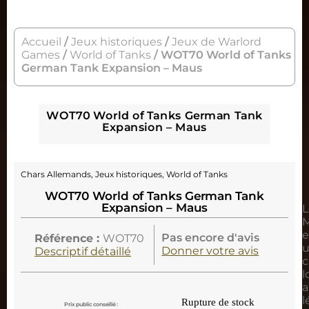
Accueil
/
Jeux historiques
/
Jeux de Warlord
Games
/
World of Tanks
/ WOT70 World of Tanks
German Tank Expansion – Maus
WOT70 World of Tanks German Tank
Expansion – Maus
Chars Allemands
,
Jeux historiques
,
World of Tanks
WOT70 World of Tanks German Tank
Expansion – Maus
L
e
Pas encore d'avis
Référence :
WOT70
Donner votre avis
Descriptif détaillé
c
l
a
l
Rupture de stock
Prix public conseillé :