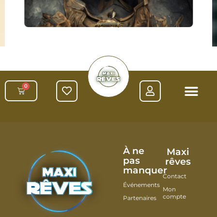
0
À ne
Maxi
pas
rêves
manquer
Contact
Événements
Mon
compte
Partenaires