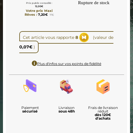
Rupture de stock
Prix public conseillé :
12,00
€
P
Votre prix Maxi
Rêves :
7,20
€
TTC
L
P
o
Cet article vous rapporte
8
(valeur de
à
v
0,07
€
)
A
a
Plus d'infos sur vos points de fidélité
f
à
l
p
L
Paiement
Livraison
Frais de livraison
sécurisé
sous 48h
réduit
t
dès 120€
v
d'achats