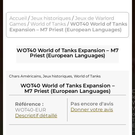
Accueil
/
Jeux historiques
/
Jeux de Warlord
Games
/
World of Tanks
/ WOT40 World of Tanks
Expansion – M7 Priest (European Languages)
WOT40 World of Tanks Expansion – M7
Priest (European Languages)
Chars Américains
,
Jeux historiques
,
World of Tanks
WOT40 World of Tanks Expansion –
M7 Priest (European Languages)
D
l
Pas encore d'avis
Référence :
W
Donner votre avis
WOT40-EUR
o
Descriptif détaillé
T
E
–