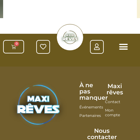
0
À ne
Maxi
pas
rêves
manquer
Contact
Événements
Mon
compte
Partenaires
Nous
contacter