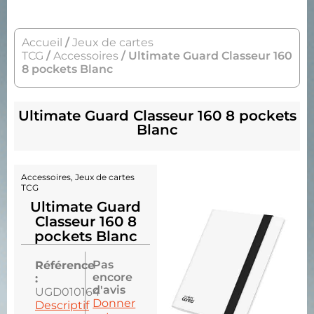
Accueil
/
Jeux de cartes
TCG
/
Accessoires
/ Ultimate Guard Classeur 160
8 pockets Blanc
Ultimate Guard Classeur 160 8 pockets
Blanc
Accessoires
,
Jeux de cartes
TCG
Ultimate Guard
Classeur 160 8
pockets Blanc
Pas
Référence
encore
:
d'avis
UGD010164
Donner
Descriptif