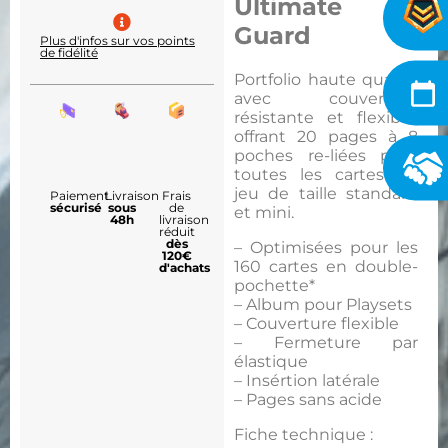
Ultimate
Guard
Plus d'infos sur vos points
de fidélité
Portfolio haute qualité
avec couverture
résistante et flexible,
offrant 20 pages à 8
poches re-liées pour
toutes les cartes de
jeu de taille standard
Paiement
Livraison
Frais
sécurisé
sous
de
et mini.
48h
livraison
réduit
dès
– Optimisées pour les
120€
160 cartes en double-
d'achats
pochette*
– Album pour Playsets
– Couverture flexible
– Fermeture par
élastique
– Insértion latérale
– Pages sans acide
Fiche technique :