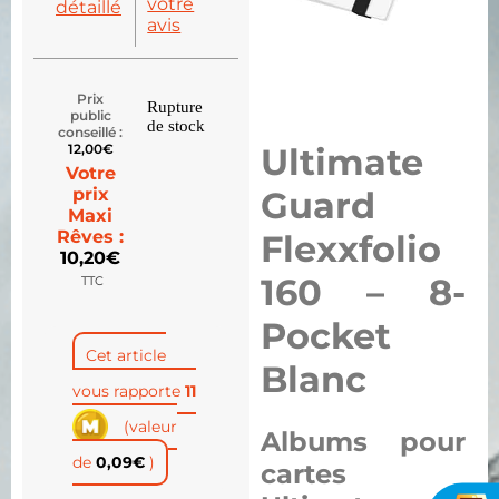
votre
détaillé
avis
Prix
Rupture
public
de stock
conseillé :
12,00
€
Ultimate
Votre
prix
Guard
Maxi
Rêves :
Flexxfolio
10,20
€
160 – 8-
TTC
Pocket
Cet article
Blanc
vous rapporte
11
(valeur
Albums pour
de
0,09
€
)
cartes