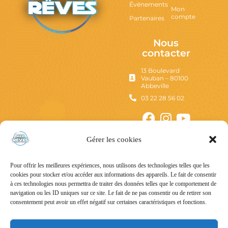
Événements
Mon
compte
Partenaires
Nous
contacter
13 Boulevard
Vauban – 80100
Abbeville
03 22 28 56 02
Gérer les cookies
Pour offrir les meilleures expériences, nous utilisons des technologies telles que les
cookies pour stocker et/ou accéder aux informations des appareils. Le fait de consentir
à ces technologies nous permettra de traiter des données telles que le comportement de
navigation ou les ID uniques sur ce site. Le fait de ne pas consentir ou de retirer son
consentement peut avoir un effet négatif sur certaines caractéristiques et fonctions.
Mentions Légales
Politique de confidentialité