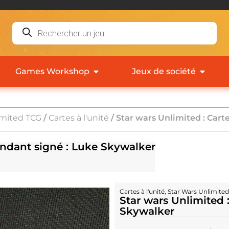
Games Workshop
Jeux de société
imited TCG
/
Cartes à l'unité
/ Star wars Unlimited : Ca
ndant signé : Luke Skywalker
Cartes à l'unité
,
Star Wars Unlimite
Star wars Unlimited
Skywalker