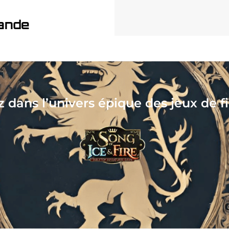
ande
tionnez, assemblez, peignez, jouez, l
votre nouveau hobby vous attend !