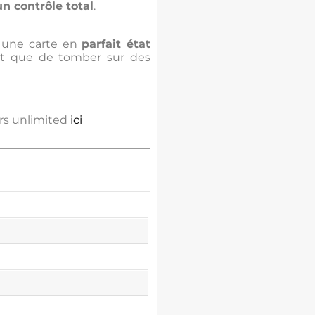
un contrôle total
.
r une carte en
parfait état
ôt que de tomber sur des
ars unlimited
ici