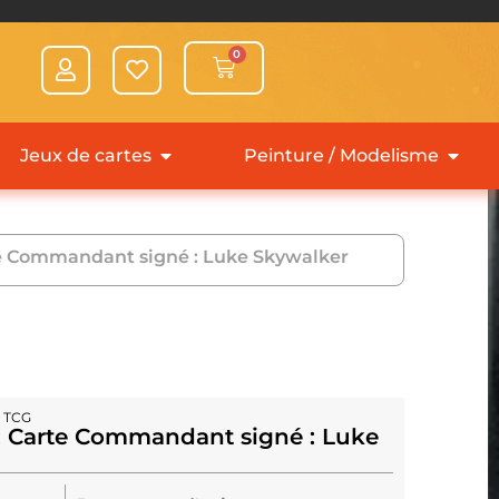
0
Jeux de cartes
Peinture / Modelisme
rte Commandant signé : Luke Skywalker
d TCG
 : Carte Commandant signé : Luke