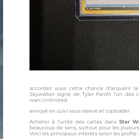
accordez vous cette chance d’acquérir 
Skywalker signé de Tyler Parott l’un des 
wars Unlimited
envoyé en suivi sous sleeve et toploader
Acheter à l’unité des cartes dans
Star W
beaucoup de sens, surtout pour les joueurs 
Voici les principaux intérêts selon les profils :