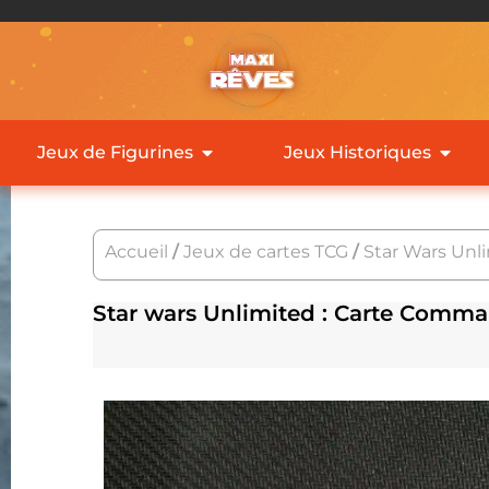
Jeux de Figurines
Jeux Historiques
Accueil
/
Jeux de cartes TCG
/
Star Wars Unl
Star wars Unlimited : Carte Comma