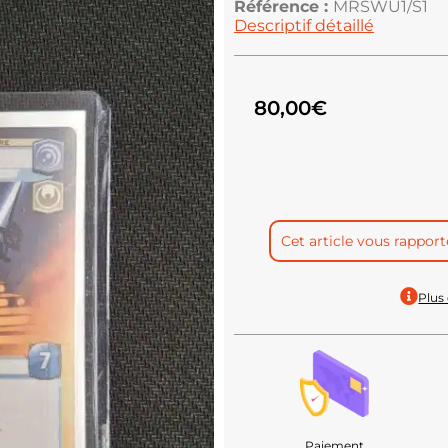
Référence :
MRSWU1/S1
Descriptif détaillé
80,00
€
Cet article vous rappor
Plus 
Paiement