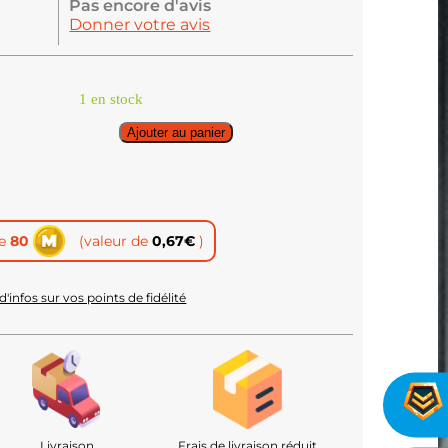
Pas encore d'avis
Donner votre avis
1 en stock
Ajouter au panier
te
80
(valeur de
0,67
€
)
d'infos sur vos points de fidélité
Livraison
Frais de livraison réduit