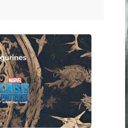
isez :