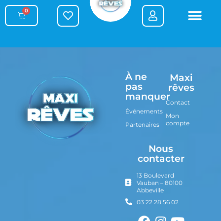
0
À ne
Maxi
pas
rêves
manquer
Contact
Événements
Mon
compte
Partenaires
Nous
contacter
13 Boulevard
Vauban – 80100
Abbeville
03 22 28 56 02