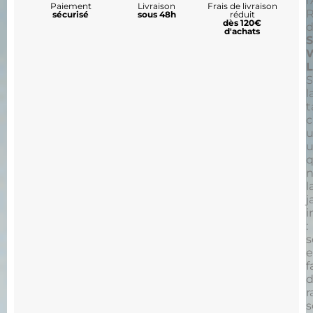
l
Paiement
Livraison
Frais de livraison
R
sécurisé
sous 48h
réduit
dès 120€
d
d'achats
S
W
L
S
l
t
c
u
q
l
j
i
:
s
e
f
d
r
s