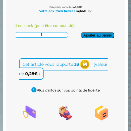
Prix public conseillé :
40,80
€
Votre prix Maxi Rêves :
32,64
€
TTC
3 en stock (peut être commandé)
L
Ajouter au panier
T
4
A
q
a
p
Cet article vous rapporte
33
(valeur
t
de
0,28
€
)
c
c
Plus d'infos sur vos points de fidélité
l
d
f
l
p
i