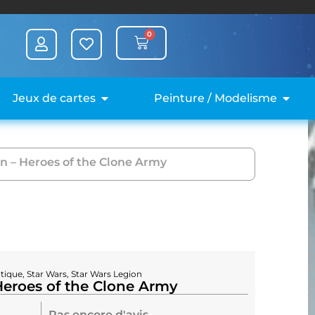
0
Jeux de cartes
Peinture / Modelisme
on – Heroes of the Clone Army
tique
,
Star Wars
,
Star Wars Legion
Heroes of the Clone Army
Pas encore d'avis