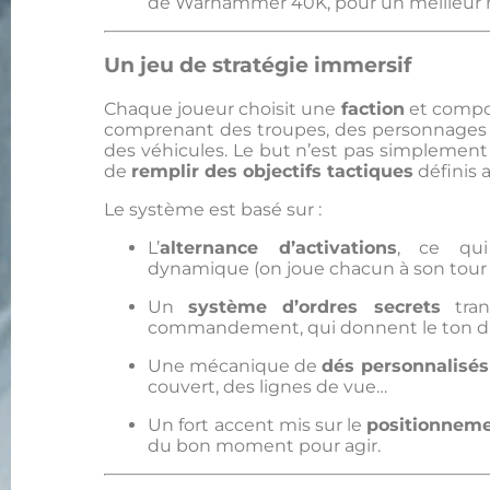
de Warhammer 40K, pour un meilleur n
Un jeu de stratégie immersif
Chaque joueur choisit une
faction
et compo
comprenant des troupes, des personnages 
des véhicules. Le but n’est pas simplement
de
remplir des objectifs tactiques
définis a
Le système est basé sur :
L’
alternance d’activations
, ce qu
dynamique (on joue chacun à son tour 
Un
système d’ordres secrets
tran
commandement, qui donnent le ton du
Une mécanique de
dés personnalisés
couvert, des lignes de vue…
Un fort accent mis sur le
positionnem
du bon moment pour agir.