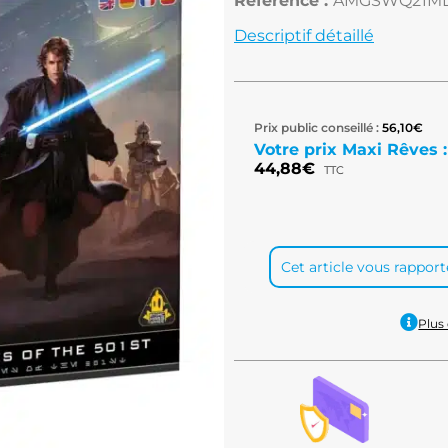
Référence :
AMGSWQ21M
Descriptif détaillé
Prix public conseillé :
56,10
€
Votre prix Maxi Rêves :
44,88
€
TTC
Cet article vous rappor
Plus 