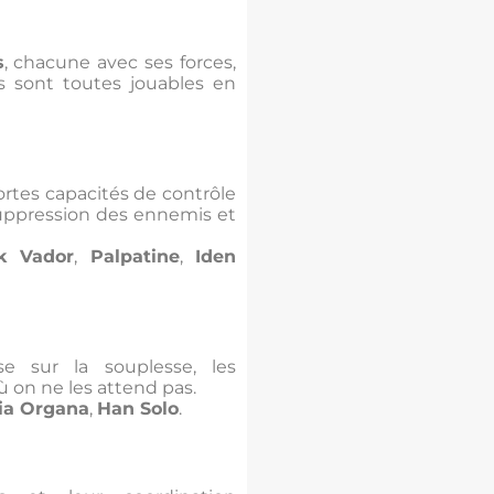
s
, chacune avec ses forces,
les sont toutes jouables en
ortes capacités de contrôle
 suppression des ennemis et
k Vador
,
Palpatine
,
Iden
se sur la souplesse, les
ù on ne les attend pas.
ia Organa
,
Han Solo
.