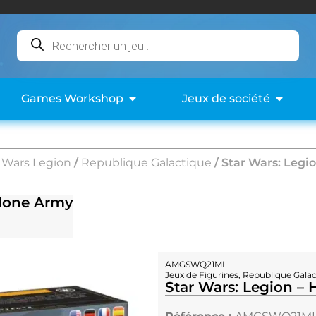
Games Workshop
Jeux de société
 Wars Legion
/
Republique Galactique
/ Star Wars: Legi
Clone Army
AMGSWQ21ML
Jeux de Figurines
,
Republique Galac
Star Wars: Legion – 