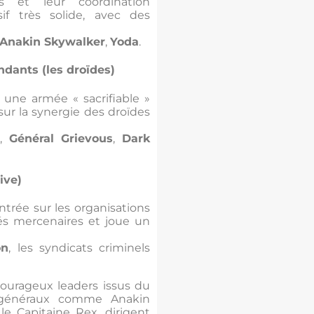
 et leur coordination
sif très solide, avec des
Anakin Skywalker
,
Yoda
.
dants (les droïdes)
 une armée « sacrifiable »
 sur la synergie des droïdes
,
Général Grievous
,
Dark
ive)
trée sur les organisations
tés mercenaires et joue un
on
, les syndicats criminels
courageux leaders issus du
s généraux comme Anakin
e Capitaine Rex, dirigent