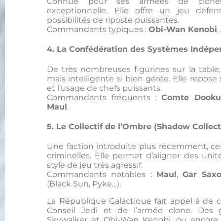
Connue pour ses armées de clones
exceptionnelle. Elle offre un jeu défen
possibilités de riposte puissantes.
Commandants typiques :
Obi-Wan Kenobi
,
4. La Confédération des Systèmes Indépen
De très nombreuses figurines sur la table,
mais intelligente si bien gérée. Elle repose
et l’usage de chefs puissants.
Commandants fréquents :
Comte Dooku
Maul
.
5. Le Collectif de l’Ombre (Shadow Collect
Une faction introduite plus récemment, cen
criminelles. Elle permet d’aligner des uni
style de jeu très agressif.
Commandants notables :
Maul
,
Gar Sax
(Black Sun, Pyke…).
La République Galactique fait appel à de 
Conseil Jedi et de l’armée clone. De
Skywalker et Obi-Wan Kenobi, ou encore l