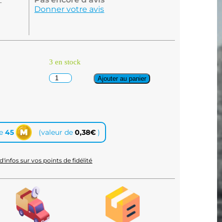
L
Donner votre avis
3 en stock
Ajouter au panier
te
45
(valeur de
0,38
€
)
d'infos sur vos points de fidélité