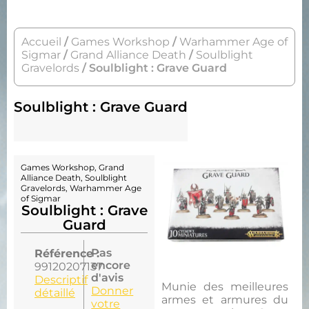
Accueil
/
Games Workshop
/
Warhammer Age of
Sigmar
/
Grand Alliance Death
/
Soulblight
Gravelords
/ Soulblight : Grave Guard
Soulblight : Grave Guard
Games Workshop
,
Grand
Alliance Death
,
Soulblight
Gravelords
,
Warhammer Age
of Sigmar
Soulblight : Grave
Guard
Pas
Référence :
encore
99120207137
d'avis
Descriptif
Munie des meilleures
Donner
détaillé
armes et armures du
votre