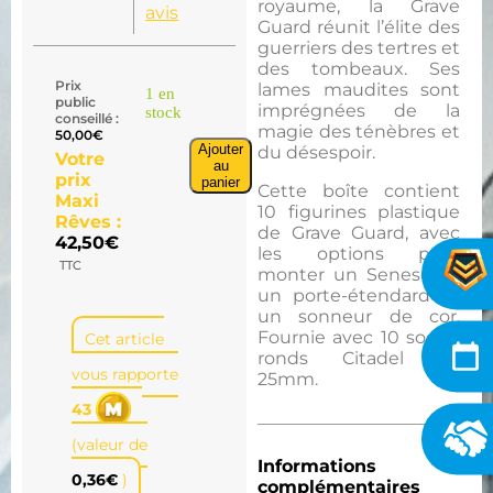
royaume, la Grave
avis
Guard réunit l’élite des
guerriers des tertres et
des tombeaux. Ses
Prix
lames maudites sont
1 en
public
imprégnées de la
stock
conseillé :
magie des ténèbres et
50,00
€
Ajouter
du désespoir.
Votre
au
prix
panier
Cette boîte contient
Maxi
10 figurines plastique
Rêves :
de Grave Guard, avec
42,50
€
les options pour
TTC
monter un Seneschal,
un porte-étendard et
un sonneur de cor.
Fournie avec 10 socles
Cet article
ronds Citadel de
vous rapporte
25mm.
43
(valeur de
Informations
0,36
€
)
complémentaires