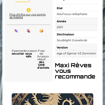
Etat
Neuf sous cellophane
Plus d'infos sur vos points
de fidélité
Année
2021
Déclinaison
Soulblight Gravelords
Version
Paiement
Livraison
Frais
Age of Sigmar V3 Dominion
sécurisé
sous
de
48h
livraison
réduit
dès
Maxi Rêves
120€
d'achats
vous
recommande