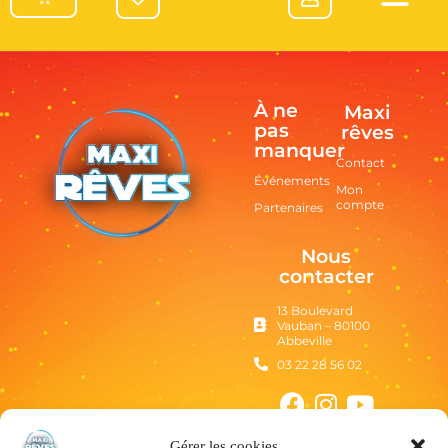
À ne
Maxi
pas
rêves
manquer
Contact
Événements
Mon
compte
Partenaires
Nous
contacter
13 Boulevard
Vauban – 80100
Abbeville
03 22 28 56 02
Gérer les cookies