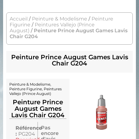
Accueil
/
Peinture & Modelisme
/
Peinture
Figurine
/
Peintures Vallejo (Prince
August)
/ Peinture Prince August Games Lavis
Chair G204
Peinture Prince August Games Lavis
Chair G204
Peinture & Modelisme
,
Peinture Figurine
,
Peintures
Vallejo (Prince August)
Peinture Prince
August Games
Lavis Chair G204
Pas
Référence
encore
:
PG204
d'avis