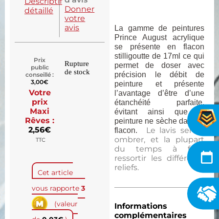
Descriptif
Donner
détaillé
votre
avis
La gamme de peintures
Prince August acrylique
se présente en flacon
stilligoutte de 17ml ce qui
Prix
Rupture
permet de doser avec
public
de stock
précision le débit de
conseillé :
3,00
€
peinture et présente
Votre
l’avantage d’être d’une
prix
étanchéité parfaite,
Maxi
évitant ainsi que la
Rêves :
peinture ne sèche dans le
2,56
€
Le lavis sert à
flacon.
ombrer, et la plupart
TTC
du temps à faire
ressortir les différents
reliefs.
Cet article
vous rapporte
3
(valeur
Informations
complémentaires