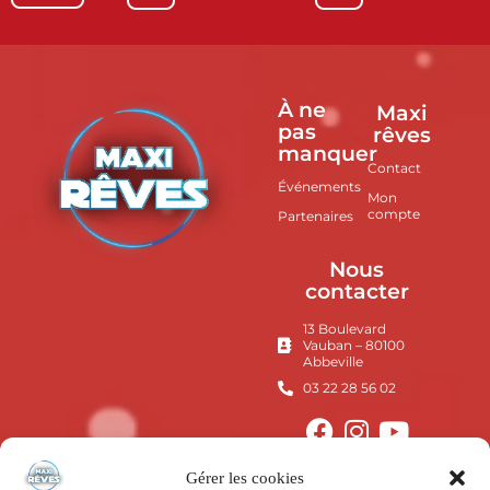
À ne
Maxi
pas
rêves
manquer
Contact
Événements
Mon
compte
Partenaires
Nous
contacter
13 Boulevard
Vauban – 80100
Abbeville
03 22 28 56 02
Gérer les cookies