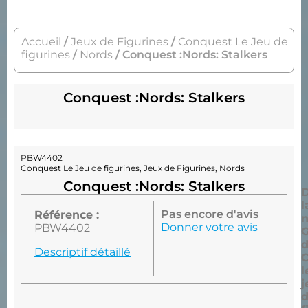
Accueil
/
Jeux de Figurines
/
Conquest Le Jeu de
figurines
/
Nords
/ Conquest :Nords: Stalkers
Conquest :Nords: Stalkers
PBW4402
Conquest Le Jeu de figurines
,
Jeux de Figurines
,
Nords
Conquest :Nords: Stalkers
D
l
Pas encore d'avis
Référence :
n
Donner votre avis
PBW4402
Descriptif détaillé
l
j