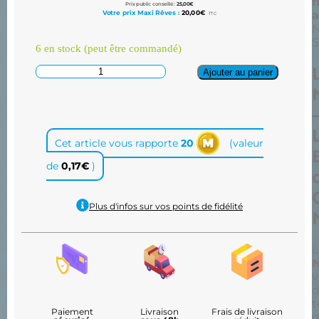
f
Prix public conseillé :
25,00
€
a
Votre prix Maxi Rêves :
20,00
€
TTC
N
S
6 en stock (peut être commandé)
Ajouter au panier
Cet article vous rapporte
20
(valeur
de
0,17
€
)
Plus d'infos sur vos points de fidélité
L
N
v
d
t
Paiement
Livraison
Frais de livraison
g