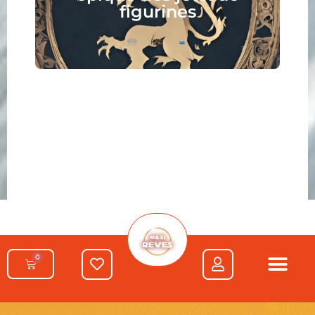
attend !
0