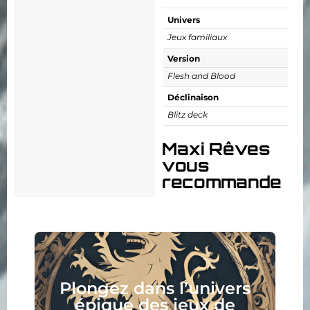
Univers
Jeux familiaux
Version
Flesh and Blood
Déclinaison
Blitz deck
Maxi Rêves
vous
recommande
Collectionnez, assemblez,
peignez, jouez, lisez :
votre nouveau hobby vous