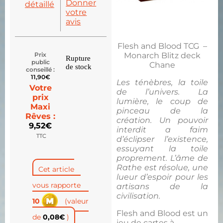
Donner
détaillé
votre
avis
Flesh and Blood TCG –
Monarch Blitz deck
Prix
Rupture
public
Chane
de stock
conseillé :
11,90
€
Les ténèbres, la toile
Votre
de l’univers. La
prix
lumière, le coup de
Maxi
pinceau de la
Rêves :
création. Un pouvoir
9,52
€
interdit a faim
TTC
d’éclipser l’existence,
essuyant la toile
proprement. L’âme de
Rathe est résolue, une
Cet article
lueur d’espoir pour les
vous rapporte
artisans de la
civilisation.
10
(valeur
Flesh and Blood est un
de
0,08
€
)
jeu de cartes à