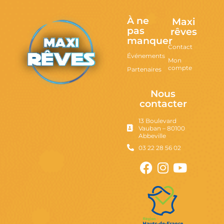
À ne
Maxi
pas
rêves
manquer
Contact
Événements
Mon
compte
Partenaires
Nous
contacter
13 Boulevard
Vauban – 80100
Abbeville
03 22 28 56 02