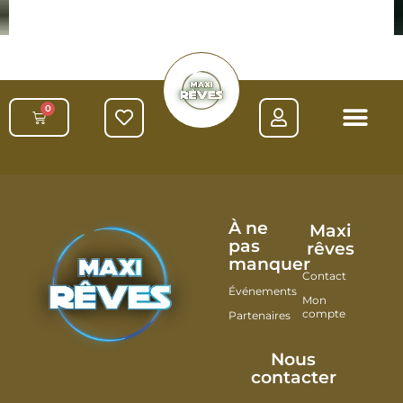
0
À ne
Maxi
pas
rêves
manquer
Contact
Événements
Mon
compte
Partenaires
Nous
contacter