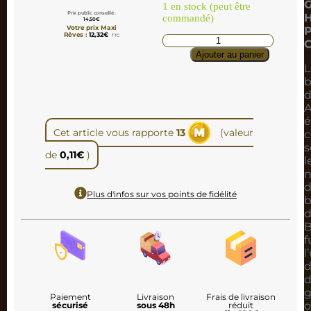
1 en stock (peut être
Prix public conseillé :
H
commandé)
14,50
€
Votre prix Maxi
P
Rêves :
12,32
€
TTC
Ajouter au panier
L
b
d
A
é
Cet article vous rapporte
13
(valeur
s
de
0,11
€
)
l
Plus d'infos sur vos points de fidélité
b
B
f
l
d
d
g
Paiement
Livraison
Frais de livraison
o
sécurisé
sous 48h
réduit