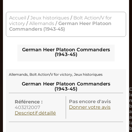
Accueil
/
Jeux historiques
/
Bolt Action/V for
victory
/
Allemands
/ German Heer Platoon
Commanders (1943-45)
German Heer Platoon Commanders
(1943-45)
Allemands
,
Bolt Action/V for victory
,
Jeux historiques
German Heer Platoon Commanders
(1943-45)
D
l
Pas encore d'avis
Référence :
b
Donner votre avis
403212007
a
Descriptif détaillé
a
l
b