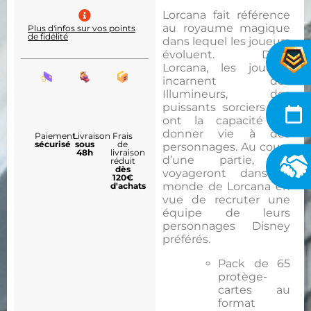
Lorcana fait référence
au royaume magique
Plus d'infos sur vos points
de fidélité
dans lequel les joueurs
évoluent. Dans
Lorcana, les joueurs
incarnent des
Illumineurs, des
puissants sorciers qui
ont la capacité de
donner vie à des
Paiement
Livraison
Frais
sécurisé
sous
de
personnages. Au cours
48h
livraison
d’une partie, ils
réduit
dès
voyageront dans le
120€
monde de Lorcana en
d'achats
vue de recruter une
équipe de leurs
personnages Disney
préférés.
Pack de 65
protège-
cartes au
format