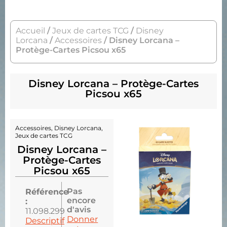
Accueil
/
Jeux de cartes TCG
/
Disney
Lorcana
/
Accessoires
/ Disney Lorcana –
Protège-Cartes Picsou x65
Disney Lorcana – Protège-Cartes
Picsou x65
Accessoires
,
Disney Lorcana
,
Jeux de cartes TCG
Disney Lorcana –
Protège-Cartes
Picsou x65
Pas
Référence
encore
:
d'avis
11.098.299
Donner
Descriptif