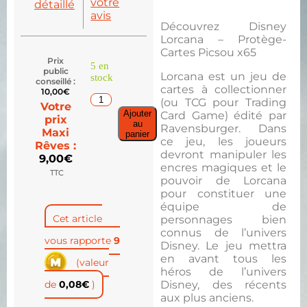
votre
détaillé
avis
Découvrez Disney
Lorcana – Protège-
Cartes Picsou x65
Prix
5 en
public
Lorcana est un jeu de
stock
conseillé :
cartes à collectionner
10,00
€
(ou TCG pour Trading
Votre
Ajouter
Card Game) édité par
prix
au
Ravensburger. Dans
Maxi
panier
ce jeu, les joueurs
Rêves :
devront manipuler les
9,00
€
encres magiques et le
TTC
pouvoir de Lorcana
pour constituer une
équipe de
Cet article
personnages bien
connus de l’univers
vous rapporte
9
Disney. Le jeu mettra
en avant tous les
(valeur
héros de l’univers
de
0,08
€
)
Disney, des récents
aux plus anciens.