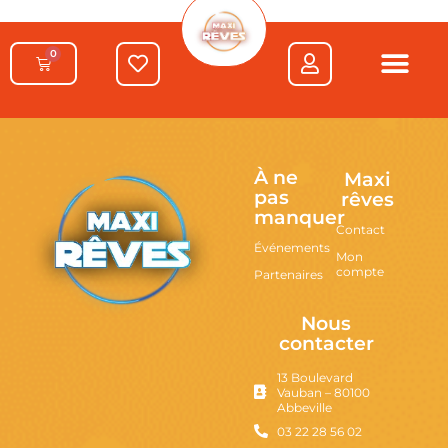
0
À ne
Maxi
pas
rêves
manquer
Contact
Événements
Mon
compte
Partenaires
Nous
contacter
13 Boulevard
Vauban – 80100
Abbeville
03 22 28 56 02