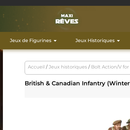
Jeux de Figurines
Jeux Historiques
Accueil
/
Jeux historiques
/
Bolt Action/V for
British & Canadian Infantry (Wint