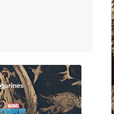
isez :