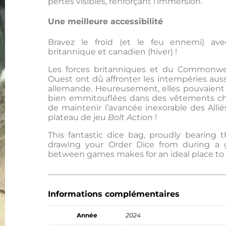
pertes visibles, renforçant l’immersion.
Une meilleure accessibilité
Bravez le froid (et le feu ennemi) avec
britannique et canadien (hiver) !
Les forces britanniques et du Commonw
Ouest ont dû affronter les intempéries aus
allemande. Heureusement, elles pouvaien
bien emmitouflées dans des vêtements cha
de maintenir l’avancée inexorable des Alli
plateau de jeu
Bolt Action
!
This fantastic dice bag, proudly bearing t
drawing your Order Dice from during 
between games makes for an ideal place to st
Informations complémentaires
Année
2024