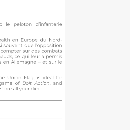
 le peloton d’infanterie
ealth en Europe du Nord-
si souvent que l’opposition
t compter sur des combats
uds, ce qui leur a permis
és en Allemagne – et sur le
he Union Flag, is ideal for
a game of
Bolt Action
, and
ore all your dice.