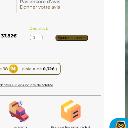
Pas encore d'avis
Donner votre avis
2 en stock
37,82
€
Ajouter au panier
te
38
(valeur de
0,32
€
)
d'infos sur vos points de fidélité
Livraison
Frais de livraison réduit