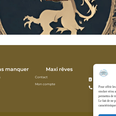
Nous co
as manquer
Maxi rêves
s
Contact
13 Boulevard
80100 Abbevil
Mon compte
Pour offrir le
03 22 28 56 0
stocker et/ou 
permettra de t
Le fait de ne 
caractéristique