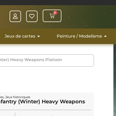
0
Jeux de cartes
Peinture / Modelisme
inter) Heavy Weapons Platoon
ues
,
Jeux historiques
Infantry (Winter) Heavy Weapons