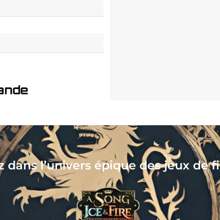
ande
tionnez, assemblez, peignez, jouez, l
votre nouveau hobby vous attend !