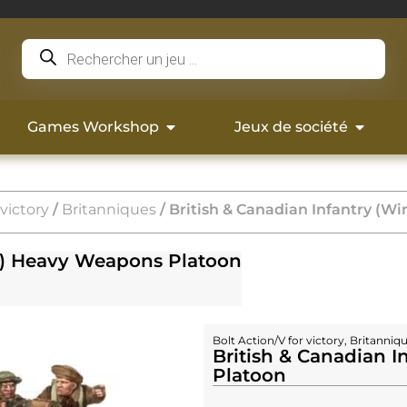
Games Workshop
Jeux de société
 victory
/
Britanniques
/ British & Canadian Infantry (W
er) Heavy Weapons Platoon
Bolt Action/V for victory
,
Britanniq
British & Canadian 
Platoon