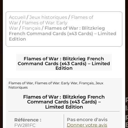
Accueil
/
Jeux historiques
/
Flames of
War
/
Flames of War: Early
War
/
Français
/ Flames of War : Blitzkrieg
French Command Cards (x43 Cards) – Limited
Edition
Flames of War : Blitzkrieg French
Command Cards (x43 Cards) – Limited
Edition
Flames of War
,
Flames of War: Early War
,
Français
,
Jeux
historiques
Flames of War : Blitzkrieg French
Command Cards (x43 Cards) –
Limited Edition
Pas encore d'avis
Référence :
Donner votre avis
FW281FC