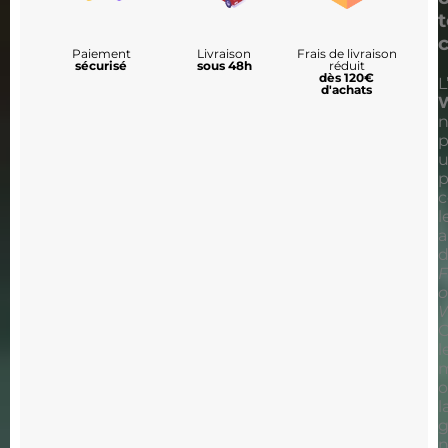
Paiement
Livraison
Frais de livraison
sécurisé
sous 48h
réduit
dès 120€
L
d'achats
n
p
p
l
a
d
F
o
C
l
l
g
n