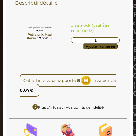
Descriptif détaillé
3 en stock (peut être
Prix public conseillé :
commandé)
9,00
€
Votre prix Maxi
:
Rêves :
7,66
€
TTC
Ajouter au panier
Cet article vous rapporte
8
(valeur de
0,07
€
)
E
Plus d'infos sur vos points de fidélité
–