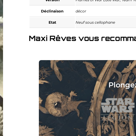
Déclinaison
décor
Etat
Neuf sous cellophane
Maxi Rêves vous recomm
es jeux de figurines