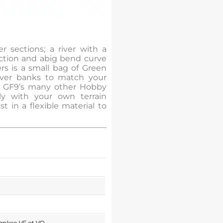
er sections; a river with a
section and abig bend curve
ers is a small bag of Green
river banks to match your
of GF9’s many other Hobby
ly with your own terrain
t in a flexible material to
ankee VF et VO