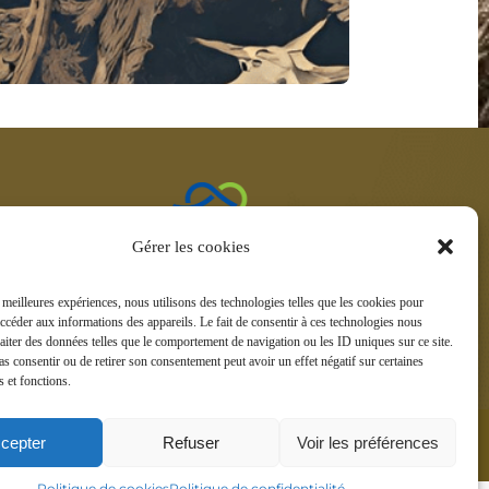
ntacter
Gérer les cookies
 Vauban –
le
s meilleures expériences, nous utilisons des technologies telles que les cookies pour
2
accéder aux informations des appareils. Le fait de consentir à ces technologies nous
raiter des données telles que le comportement de navigation ou les ID uniques sur ce site.
pas consentir ou de retirer son consentement peut avoir un effet négatif sur certaines
s et fonctions.
cepter
Refuser
Voir les préférences
ous droits réservés – © Maxi Rêves – 2024 – Un site
Nord-image
Politique de cookies
Politique de confidentialité