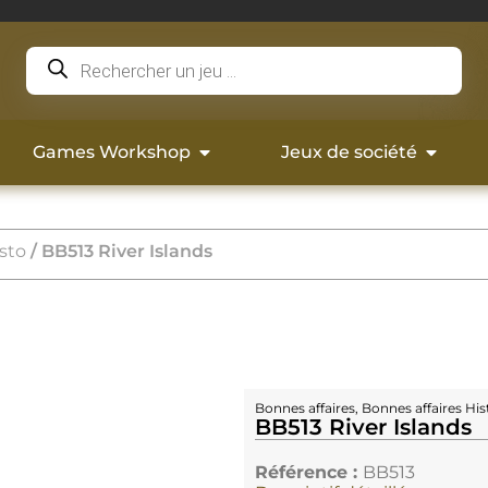
Games Workshop
Jeux de société
isto
/ BB513 River Islands
Bonnes affaires
,
Bonnes affaires His
BB513 River Islands
Référence :
BB513