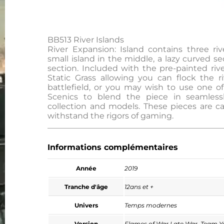
BB513 River Islands
River Expansion: Island contains three riv
small island in the middle, a lazy curved 
section. Included with the pre-painted riv
Static Grass allowing you can flock the 
battlefield, or you may wish to use one 
Scenics to blend the piece in seamless
collection and models. These pieces are cas
withstand the rigors of gaming.
Informations complémentaires
Année
2019
Tranche d'âge
12ans et +
Univers
Temps modernes
Version
Flames of War Late War
,
Team Y