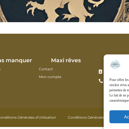
Nous co
as manquer
Maxi rêves
s
Contact
13 Boulevard
80100 Abbevil
Mon compte
Pour offrir le
03 22 28 56 0
stocker et/ou 
permettra de t
Le fait de ne 
caractéristique
Ac
onditions Générales d’Utilisation
Conditions Générales de Vente
T