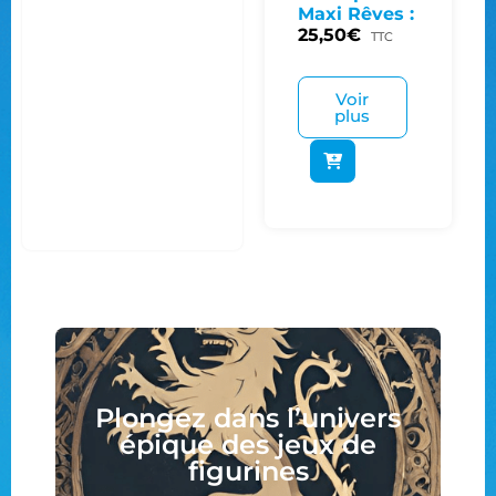
Maxi Rêves :
25,50
€
TTC
Voir
plus
Plongez dans l’univers
épique des jeux de
figurines