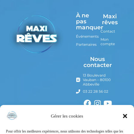
À ne
Maxi
pas
rêves
manquer
Contact
Événements
Mon
compte
Partenaires
Nous
contacter
13 Boulevard
Vauban – 80100
Abbeville
03 22 28 56 02
Gérer les cookies
Pour offrir les meilleures expériences, nous utilisons des technologies telles que les