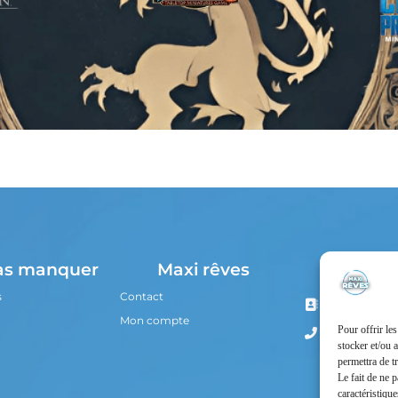
Nous co
as manquer
Maxi rêves
s
Contact
13 Boulevard
80100 Abbevil
Mon compte
Pour offrir le
03 22 28 56 0
stocker et/ou 
permettra de t
Le fait de ne 
caractéristique