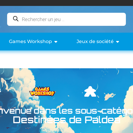
Games Workshop
Jeux de société
nvenue dans les sous-catégo
Destinées de Paldea