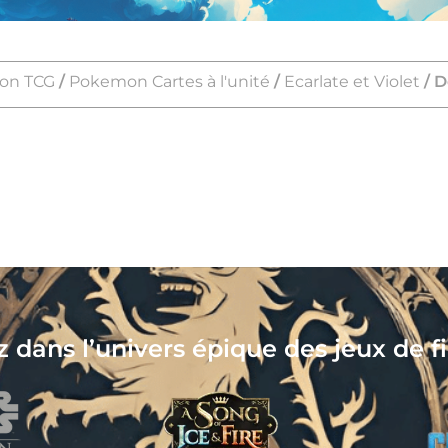
on TCG
/
Pokemon Cartes à l'unité
/
Ecarlate et Violet
/ D
 dans l’univers épique des jeux de f