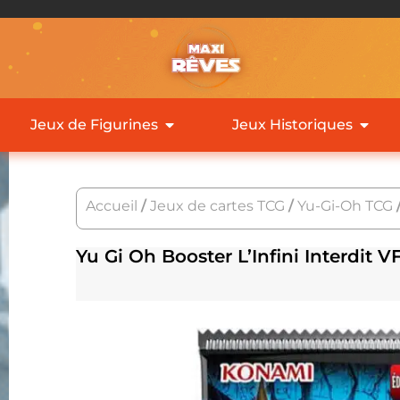
Jeux de Figurines
Jeux Historiques
Accueil
/
Jeux de cartes TCG
/
Yu-Gi-Oh TCG
Yu Gi Oh Booster L’Infini Interdit V