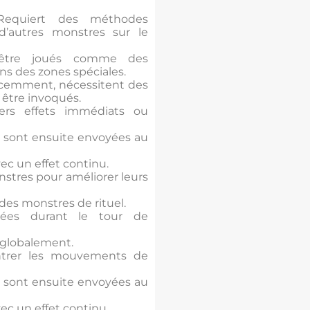
Requiert des méthodes
t d’autres monstres sur le
être joués comme des
ns des zones spéciales.
récemment, nécessitent des
être invoqués.
vers effets immédiats ou
t sont ensuite envoyées au
vec un effet continu.
nstres pour améliorer leurs
 des monstres de rituel.
uées durant le tour de
u globalement.
ontrer les mouvements de
t sont ensuite envoyées au
vec un effet continu.