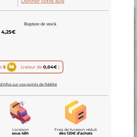
Donner votre avis
Rupture de stock
4,25
€
te
5
(valeur de
0,04
€
)
d'infos sur vos points de fidélité
Livraison
Frais de livraison réduit
sous 48h
dès 120€ d'achats