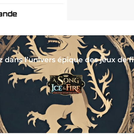
ande
tionnez, assemblez, peignez, jouez, l
votre nouveau hobby vous attend !