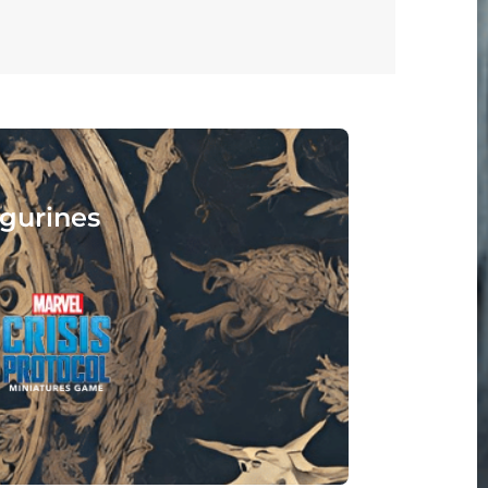
isez :