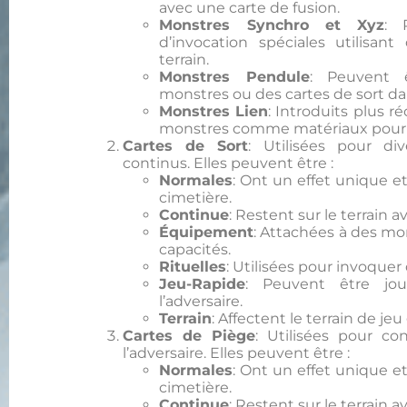
avec une carte de fusion.
Monstres Synchro et Xyz
: 
d’invocation spéciales utilisan
terrain.
Monstres Pendule
: Peuvent 
monstres ou des cartes de sort da
Monstres Lien
: Introduits plus 
monstres comme matériaux pour 
Cartes de Sort
: Utilisées pour di
continus. Elles peuvent être :
Normales
: Ont un effet unique e
cimetière.
Continue
: Restent sur le terrain a
Équipement
: Attachées à des mo
capacités.
Rituelles
: Utilisées pour invoquer
Jeu-Rapide
: Peuvent être jo
l’adversaire.
Terrain
: Affectent le terrain de je
Cartes de Piège
: Utilisées pour c
l’adversaire. Elles peuvent être :
Normales
: Ont un effet unique e
cimetière.
Continue
: Restent sur le terrain a