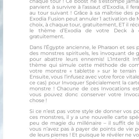
chaque tour ! Ce boost ne s’estompe jamais
parvient à survivre à l’assaut d’Exodia, il fe
au tour suivant ! Grâce à sa maîtrise des 
Exodia Fusion peut annuler 1 activation de
choix, à chaque tour, gratuitement, ET il r
le thème d’Exodia de votre Deck à 
gratuitement.
Dans l’Égypte ancienne, le Pharaon et ses 
des monstres spirituels, les invoquant de 
pour abattre leurs ennemis! L’Interdit In
thème qui simule cette méthode de comb
votre monstre « tablette » sur le terrain
Ensuite, vous l’infusez avec votre force vital
ce cas) pour Invoquer Spécialement la carte
monstre ! Chacune de ces Invocations est
vous pouvez donc conserver votre Invoc
chose !
Si ce n’est pas votre style de donner vos p
ces monstres, il y a une nouvelle carte sp
peu de magie du millénaire – il suffit de 
vous n’avez pas à payer de points de vie 
de leurs pierres ! Et puisque le révéler ne 